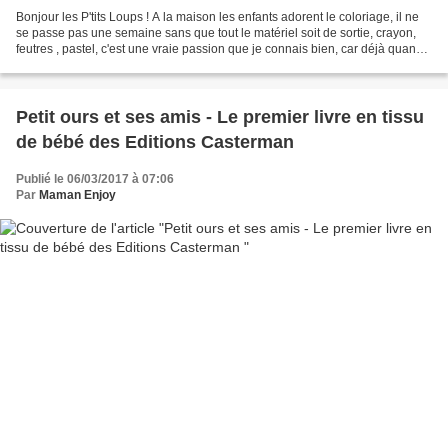
Bonjour les P'tits Loups ! A la maison les enfants adorent le coloriage, il ne
se passe pas une semaine sans que tout le matériel soit de sortie, crayon,
feutres , pastel, c'est une vraie passion que je connais bien, car déjà quand
j'étais enfant, j'étais...
Petit ours et ses amis - Le premier livre en tissu
de bébé des Editions Casterman
Publié le 06/03/2017 à 07:06
Par
Maman Enjoy