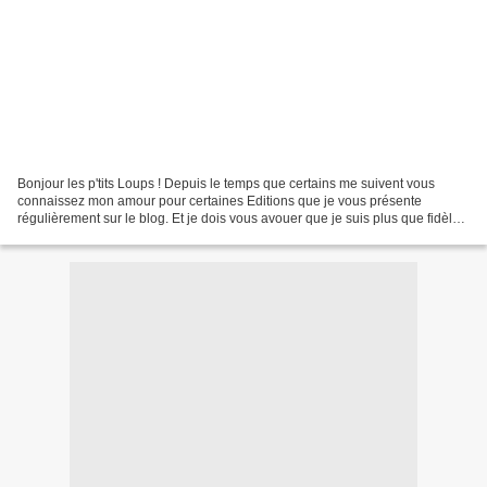
Bonjour les p'tits Loups ! Depuis le temps que certains me suivent vous
connaissez mon amour pour certaines Editions que je vous présente
régulièrement sur le blog. Et je dois vous avouer que je suis plus que fidèle
à certaines qui ne me déçoivent jamais...