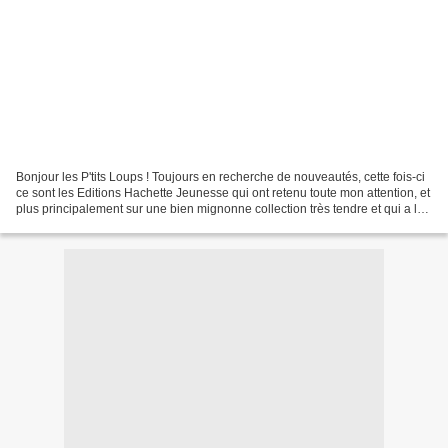
Bonjour les P'tits Loups ! Toujours en recherche de nouveautés, cette fois-ci
ce sont les Editions Hachette Jeunesse qui ont retenu toute mon attention, et
plus principalement sur une bien mignonne collection très tendre et qui a la
maison a fait un "carton"...