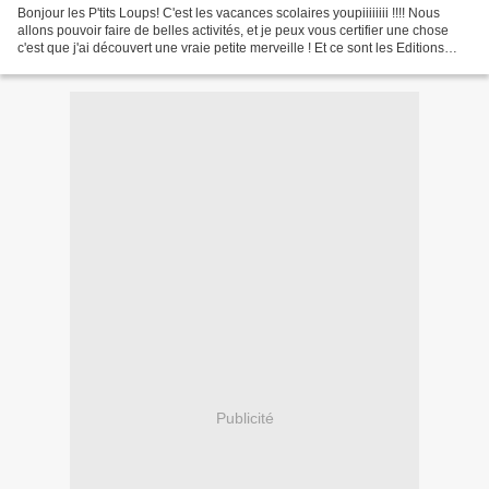
Bonjour les P'tits Loups! C'est les vacances scolaires youpiiiiiiii !!!! Nous
allons pouvoir faire de belles activités, et je peux vous certifier une chose
c'est que j'ai découvert une vraie petite merveille ! Et ce sont les Editions
Usborne qui nous...
Publicité