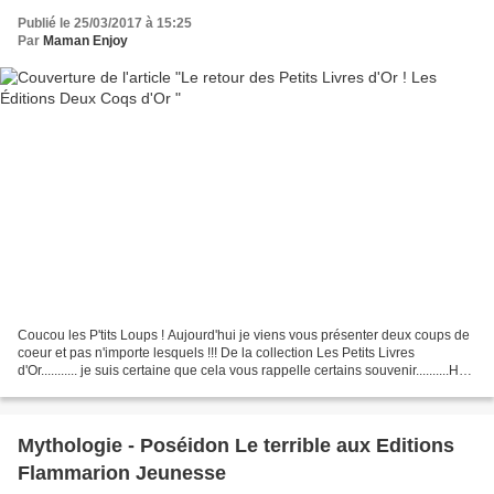
Publié le 25/03/2017 à 15:25
Par
Maman Enjoy
Coucou les P'tits Loups ! Aujourd'hui je viens vous présenter deux coups de
coeur et pas n'importe lesquels !!! De la collection Les Petits Livres
d'Or........... je suis certaine que cela vous rappelle certains souvenir..........Hé
oui car depuis 1949,...
Mythologie - Poséidon Le terrible aux Editions
Flammarion Jeunesse