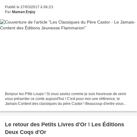
Publié le 27/03/2017 à 06:23
Par
Maman Enjoy
Bonjour les P'tits Loups ! Si vous saviez comme je suis heureuse de venir
vous présenter ce conte aujourd'hui ! C'est pour moi une référence, le
Jamais-Content des classiques du père Castor ! Beaucoup d'entre vous
connaissent, c'est obligé ! Ce livre...
Le retour des Petits Livres d'Or ! Les Éditions
Deux Coqs d'Or