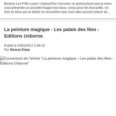
Bonjour Les P'tits Loups ! Aujourd'hui c'est avec un grand plaisir que je viens
vous présenter un joli petit imagier tout doux, conçu pour les tout-petits. Un
livre en tissu qui se déplie en accordéon que vous allez pouvoir placer dans
le berceau de bébé...
La peinture magique - Les palais des fées -
Editions Usborne
Publié le 24/02/2017 à 08:25
Par
Maman Enjoy