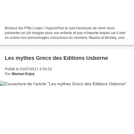
Bonjour les P'tits Loups ! Aujourd'hui je suis heureuse de venir vous
présenter un joli imagier pour vos enfants et pas n'importe lequel car il met
en scène nos personnages chouchous du moment, Masha et Michka, une
histoire très tendre de l'amitié d'une...
Les mythes Grecs des Editions Usborne
Publié le 01/07/2017 à 05:52
Par
Maman Enjoy