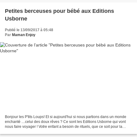
Petites berceuses pour bébé aux Editions
Usborne
Publié le 13/09/2017 à 05:48
Par
Maman Enjoy
Bonjour les P'tits Loups! Et si aujourd'hui si nous partions dans un monde
enchanté ....celui des doux rêves ? Ce sont les Editions Usborne qui vont
nous faire voyager ! Votre enfant a besoin de rituels, que ce soit pour la
sieste ou pour le soir ? j'ai...