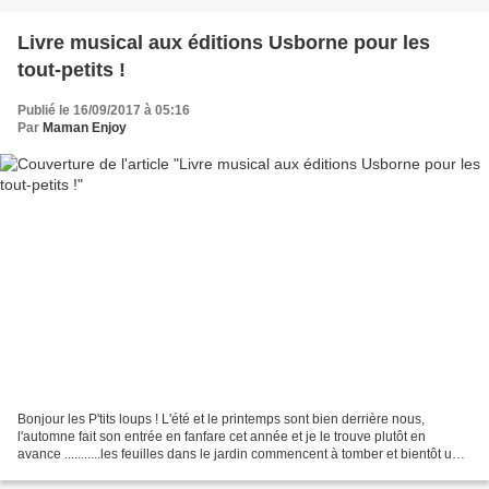
Livre musical aux éditions Usborne pour les
tout-petits !
Publié le 16/09/2017 à 05:16
Par
Maman Enjoy
Bonjour les P'tits loups ! L'été et le printemps sont bien derrière nous,
l'automne fait son entrée en fanfare cet année et je le trouve plutôt en
avance ...........les feuilles dans le jardin commencent à tomber et bientôt un
joli tapis recouvrira nos...