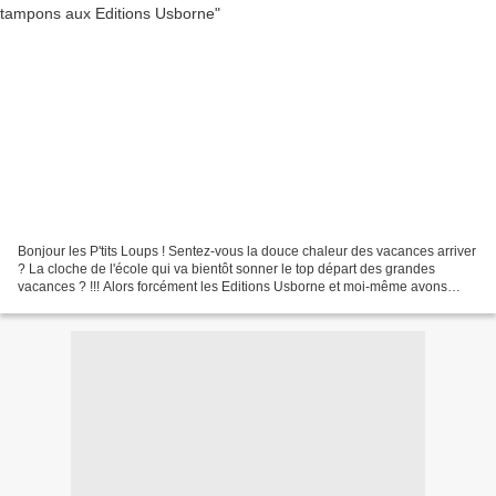
Bonjour les P'tits Loups ! Sentez-vous la douce chaleur des vacances arriver
? La cloche de l'école qui va bientôt sonner le top départ des grandes
vacances ? !!! Alors forcément les Editions Usborne et moi-même avons
pensé à vous pour occuper votre petite...