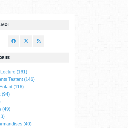
Z-MOI
ORIES
 Lecture
(161)
nts Testent
(146)
 Enfant
(116)
x
(94)
)
s
(49)
3)
urmandises
(40)