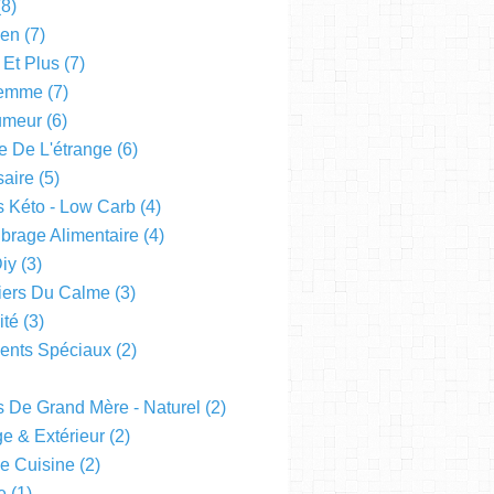
8)
een
(7)
 Et Plus
(7)
emme
(7)
Humeur
(6)
e De L'étrange
(6)
saire
(5)
s Kéto - Low Carb
(4)
ibrage Alimentaire
(4)
Diy
(3)
liers Du Calme
(3)
ité
(3)
nts Spéciaux
(2)
s De Grand Mère - Naturel
(2)
e & Extérieur
(2)
De Cuisine
(2)
e
(1)