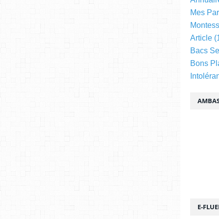
Mes Par
Montess
Article
(
Bacs Se
Bons Pl
Intoléra
AMBAS
E-FLU