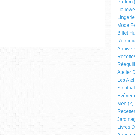
Parfum
(
Hallow
Lingerie
Mode F
Billet 
Rubriqu
Anniver
Recette
Réequil
Atelier 
Les Ate
Spiritual
Evéneme
Men
(2)
Recette
Jardinag
Livres 
Annuair