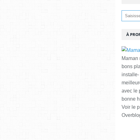
À PRO
Maman ma
bons pl
installe-
meilleur
avec le 
bonne hu
Voir le p
Overblo