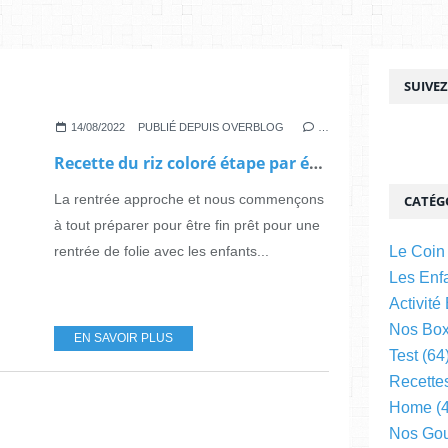
SUIVE
14/08/2022
PUBLIÉ DEPUIS OVERBLOG
…
Recette du riz coloré étape par étape
La rentrée approche et nous commençons
CATÉG
à tout préparer pour être fin prêt pour une
rentrée de folie avec les enfants...
Le Coin
Les Enfa
Activité
Nos Bo
EN SAVOIR PLUS
Test
(64
Recette
Home
(4
Nos Go