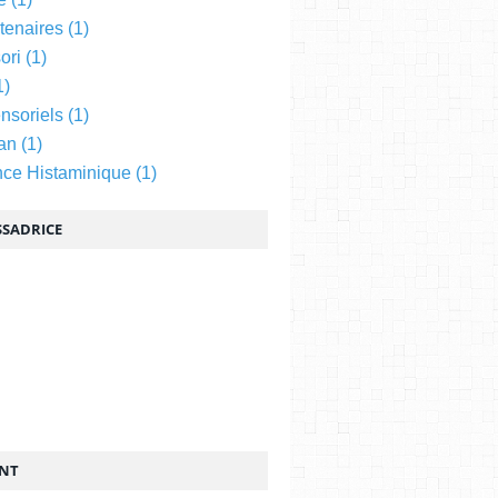
tenaires
(1)
ori
(1)
1)
nsoriels
(1)
an
(1)
nce Histaminique
(1)
SADRICE
ENT