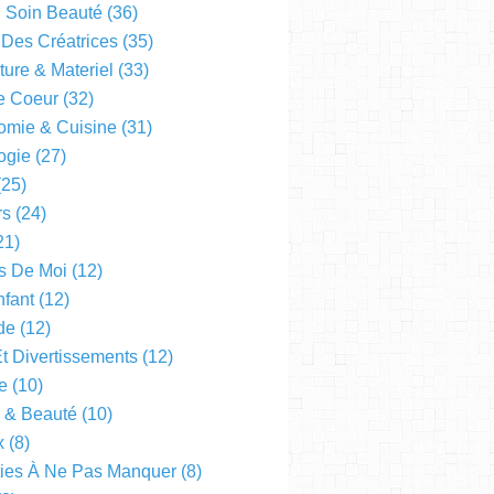
l Soin Beauté
(36)
 Des Créatrices
(35)
ture & Materiel
(33)
e Coeur
(32)
omie & Cuisine
(31)
ogie
(27)
25)
rs
(24)
21)
s De Moi
(12)
fant
(12)
de
(12)
Et Divertissements
(12)
e
(10)
e & Beauté
(10)
x
(8)
ties À Ne Pas Manquer
(8)