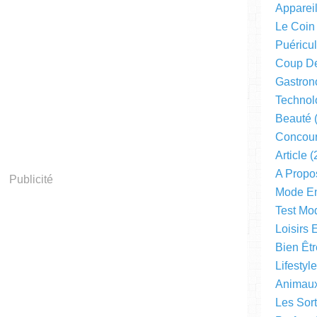
Apparei
Le Coin
Puéricul
Coup D
Gastron
Technol
Beauté
(
Concou
Article
(
A Propo
Publicité
Mode En
Test Mo
Loisirs 
Bien Êtr
Lifestyl
Animau
Les Sor