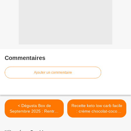
Commentaires
Ajouter un commentaire
< Dégusta Box de
Recette keto low carb facile
Septembre 2025 : Rentrée
: crème chocolat-coco
des classes
avec seulement 2
ingrédients >