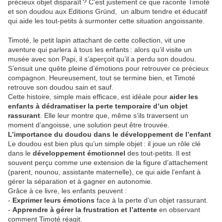
précieux objet disparaît ? C’est justement ce que raconte Timoté
et son doudou aux Editions Gründ, un album tendre et éducatif
qui aide les tout-petits à surmonter cette situation angoissante.
Timoté, le petit lapin attachant de cette collection, vit une
aventure qui parlera à tous les enfants : alors qu’il visite un
musée avec son Papi, il s’aperçoit qu’il a perdu son doudou.
S’ensuit une quête pleine d’émotions pour retrouver ce précieux
compagnon. Heureusement, tout se termine bien, et Timoté
retrouve son doudou sain et sauf.
Cette histoire, simple mais efficace, est idéale pour
aider les
enfants à dédramatiser la perte temporaire d’un objet
rassurant
. Elle leur montre que, même s’ils traversent un
moment d’angoisse, une solution peut être trouvée.
L’importance du doudou dans le développement de l’enfant
Le doudou est bien plus qu’un simple objet : il joue un rôle clé
dans le
développement émotionnel
des tout-petits. Il est
souvent perçu comme une extension de la figure d’attachement
(parent, nounou, assistante maternelle), ce qui aide l’enfant à
gérer la séparation et à gagner en autonomie.
Grâce à ce livre, les enfants peuvent :
-
Exprimer leurs émotions
face à la perte d’un objet rassurant.
-
Apprendre à gérer la frustration et l’attente
en observant
comment Timoté réagit.