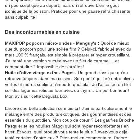
un peu sceptique au départ, mais on retrouve bien le goût
iconique de la boisson. Pratique pour une pause rafraîchissante
sans culpabilité !
Des incontournables en cuisine
MAXIPOP popcorn micro-ondes - Menguy's :
Quoi de mieux
que du popcorn pour une soirée film ? Celui-ci, fabriqué avec du
maïs 100 % français, est simple à préparer et hyper croustillant.
J’ai tenté une version sucrée avec un filet de caramel… et
comment dire ? Impossible de s’arrêter !
Huile d’olive vierge extra - Puget :
Un grand classique qu’on
retrouve toujours dans ma cuisine. Son goût équilibré entre olives
vertes et mûres sublime n’importe quel plat. Je l’ai testée en filet
sur des légumes rôtis au four avec du thym… Un pur bonheur !
Mon avis sur cette Dégusta Box
Encore une belle sélection ce mois-ci ! J’aime particulièrement le
mélange entre des produits exotiques, des gourmandises et des
essentiels du quotidien. Mon coup de cœur ? Les gaufres Brioche
Pasquier et les nouilles Maggi qui sont hyper réconfortantes en
hiver. Et vous, quel produit vous tente le plus ? Avez-vous déjà
testé certains d’entre eux ? Dites-moi en commentaire, j’adore