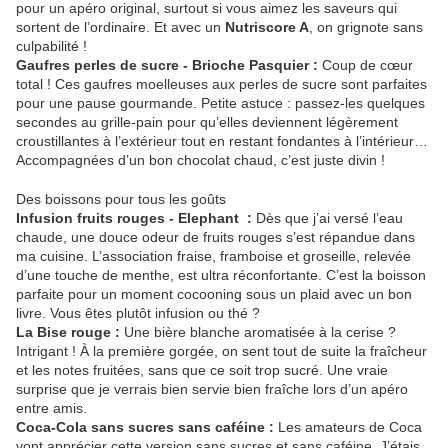
pour un apéro original, surtout si vous aimez les saveurs qui
sortent de l’ordinaire. Et avec un
Nutriscore A
, on grignote sans
culpabilité !
Gaufres perles de sucre - Brioche Pasquier :
Coup de cœur
total ! Ces gaufres moelleuses aux perles de sucre sont parfaites
pour une pause gourmande. Petite astuce : passez-les quelques
secondes au grille-pain pour qu’elles deviennent légèrement
croustillantes à l’extérieur tout en restant fondantes à l’intérieur…
Accompagnées d’un bon chocolat chaud, c’est juste divin !
Des boissons pour tous les goûts
Infusion fruits rouges - Elephant :
Dès que j’ai versé l’eau
chaude, une douce odeur de fruits rouges s’est répandue dans
ma cuisine. L’association fraise, framboise et groseille, relevée
d’une touche de menthe, est ultra réconfortante. C’est la boisson
parfaite pour un moment cocooning sous un plaid avec un bon
livre. Vous êtes plutôt infusion ou thé ?
La Bise rouge :
Une bière blanche aromatisée à la cerise ?
Intrigant ! À la première gorgée, on sent tout de suite la fraîcheur
et les notes fruitées, sans que ce soit trop sucré. Une vraie
surprise que je verrais bien servie bien fraîche lors d’un apéro
entre amis.
Coca-Cola sans sucres sans caféine :
Les amateurs de Coca
vont apprécier cette version sans sucres et sans caféine. J’étais