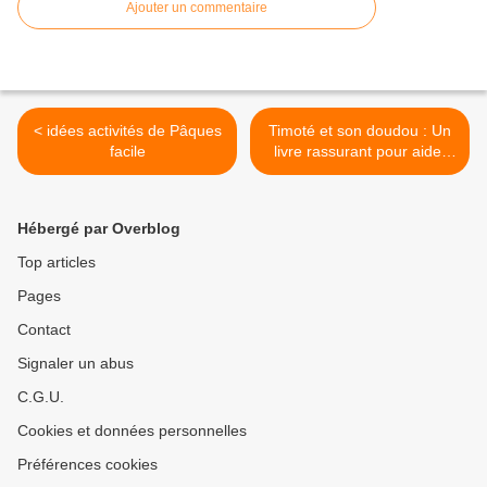
Ajouter un commentaire
< idées activités de Pâques
Timoté et son doudou : Un
facile
livre rassurant pour aider
les enfants à surmonter la
perte de leur doudou >
Hébergé par Overblog
Top articles
Pages
Contact
Signaler un abus
C.G.U.
Cookies et données personnelles
Préférences cookies