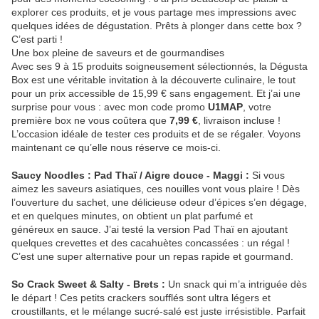
explorer ces produits, et je vous partage mes impressions avec
quelques idées de dégustation. Prêts à plonger dans cette box ?
C’est parti !
Une box pleine de saveurs et de gourmandises
Avec ses 9 à 15 produits soigneusement sélectionnés, la Dégusta
Box est une véritable invitation à la découverte culinaire, le tout
pour un prix accessible de 15,99 € sans engagement. Et j’ai une
surprise pour vous : avec mon code promo
U1MAP
, votre
première box ne vous coûtera que
7,99 €
, livraison incluse !
L’occasion idéale de tester ces produits et de se régaler. Voyons
maintenant ce qu’elle nous réserve ce mois-ci.
Saucy Noodles : Pad Thaï / Aigre douce - Maggi :
Si vous
aimez les saveurs asiatiques, ces nouilles vont vous plaire ! Dès
l’ouverture du sachet, une délicieuse odeur d’épices s’en dégage,
et en quelques minutes, on obtient un plat parfumé et
généreux en sauce. J’ai testé la version Pad Thaï en ajoutant
quelques crevettes et des cacahuètes concassées : un régal !
C’est une super alternative pour un repas rapide et gourmand.
So Crack Sweet & Salty - Brets :
Un snack qui m’a intriguée dès
le départ ! Ces petits crackers soufflés sont ultra légers et
croustillants, et le mélange sucré-salé est juste irrésistible. Parfait