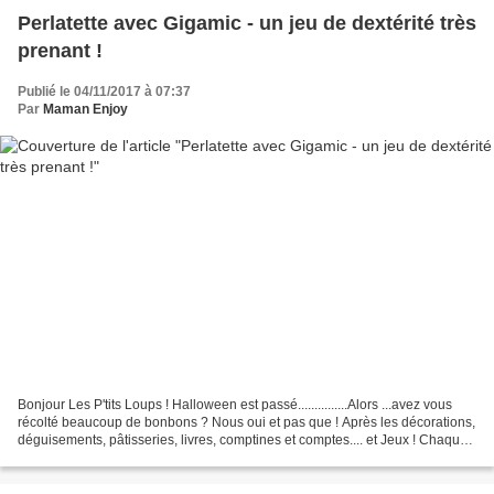
Perlatette avec Gigamic - un jeu de dextérité très
prenant !
Publié le 04/11/2017 à 07:37
Par
Maman Enjoy
Bonjour Les P'tits Loups ! Halloween est passé...............Alors ...avez vous
récolté beaucoup de bonbons ? Nous oui et pas que ! Après les décorations,
déguisements, pâtisseries, livres, comptines et comptes.... et Jeux ! Chaque
année nous mettons...