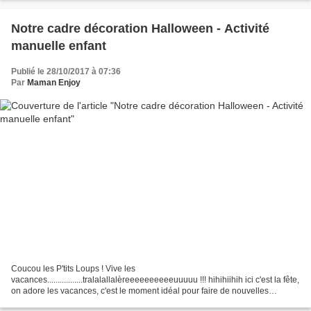
Notre cadre décoration Halloween - Activité
manuelle enfant
Publié le 28/10/2017 à 07:36
Par
Maman Enjoy
Coucou les P'tits Loups ! Vive les
vacances.................tralalallalèreeeeeeeeeeuuuuu !!! hihihiihih ici c'est la fête,
on adore les vacances, c'est le moment idéal pour faire de nouvelles
découvertes et plein d'activités manuelles et plein de gâteau...