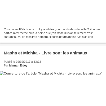
Coucou les P'tits Loups ! :p Il y a t-il des gourmands dans la salle ? Pour ma
part ce n'est même plus la peine que j'en fasse illusion tellement c'est
flagrant au vu de mes trop nombreux posts gourmandise ! Je suis une
grande gourmande, je ne dirais...
Masha et Michka - Livre son: les animaux
Publié le 20/10/2017 à 13:22
Par
Maman Enjoy