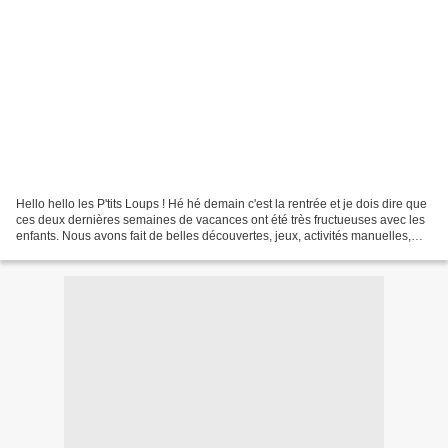
Hello hello les P'tits Loups ! Hé hé demain c'est la rentrée et je dois dire que
ces deux dernières semaines de vacances ont été très fructueuses avec les
enfants. Nous avons fait de belles découvertes, jeux, activités manuelles,
lectures et sans oublier...