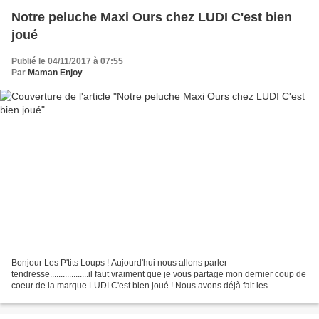
Notre peluche Maxi Ours chez LUDI C'est bien
joué
Publié le 04/11/2017 à 07:55
Par
Maman Enjoy
Bonjour Les P'tits Loups ! Aujourd'hui nous allons parler
tendresse..................il faut vraiment que je vous partage mon dernier coup de
coeur de la marque LUDI C'est bien joué ! Nous avons déjà fait les
présentations mais ...!!!........... un petit...