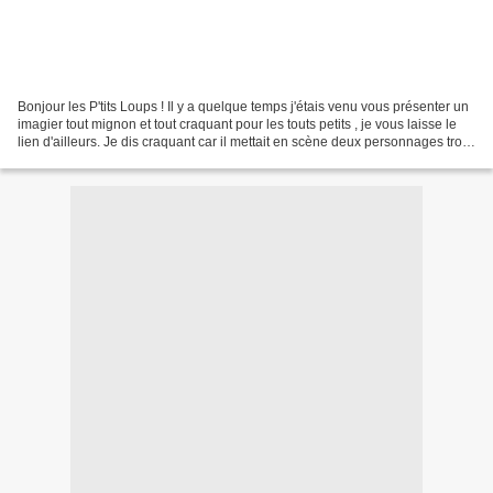
Bonjour les P'tits Loups ! Il y a quelque temps j'étais venu vous présenter un
imagier tout mignon et tout craquant pour les touts petits , je vous laisse le
lien d'ailleurs. Je dis craquant car il mettait en scène deux personnages trop
choupinouuuu et...