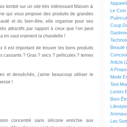
Apparei
uis tombé sur un site très intéressant Maison &
Le Coin
gne qui vous propose des produits de grandes
Puéricul
auté et du bien-être, elle organise pour ses
Coup D
ès attractifs par rapport à ceux que l'on peut
Gastron
la en vaut vraiment la chandelle !
Technol
Beauté
(
 il est important de trouver les bons produits
Concou
ls cassants ? Gras ? secs ? pellicules ? ternes
Article
(
A Propo
es et desséchés, j'aime beaucoup utiliser le
Mode En
hesse !
Test Mo
Loisirs 
Bien Êtr
Lifestyl
Animau
n soin concentré sans silicone enrichie aux
Les Sor