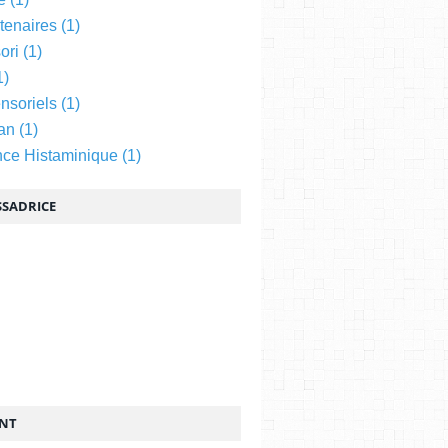
tenaires
(1)
ori
(1)
1)
nsoriels
(1)
an
(1)
nce Histaminique
(1)
SADRICE
ENT