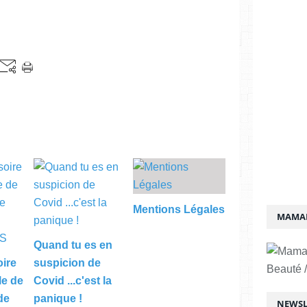
Mentions Légales
MAMAN
Quand tu es en
ire
suspicion de
Beauté /
le de
Covid ...c'est la
 de
panique !
NEWSL