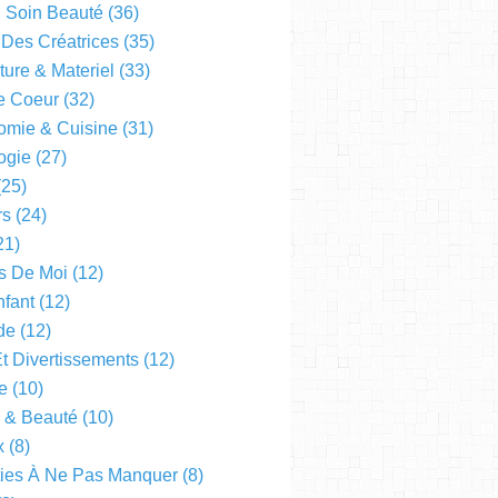
l Soin Beauté
(36)
 Des Créatrices
(35)
ture & Materiel
(33)
e Coeur
(32)
omie & Cuisine
(31)
ogie
(27)
25)
rs
(24)
21)
s De Moi
(12)
fant
(12)
de
(12)
Et Divertissements
(12)
e
(10)
e & Beauté
(10)
x
(8)
ties À Ne Pas Manquer
(8)