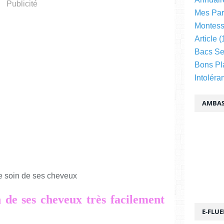
Publicité
Mes Par
Montess
Article
(
Bacs Se
Bons Pl
Intoléra
AMBAS
de ses cheveux très facilement
E-FLU