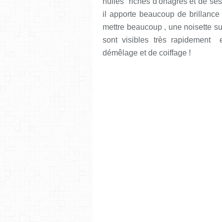
huiles riches d'onagres et de sé
il apporte beaucoup de brillance
mettre beaucoup , une noisette suff
sont visibles très rapidement 
démêlage et de coiffage !