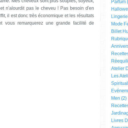
same. Mes cheveux sont plus souples, soyeux,
Parfum
(
 et n'alourdit pas le cheveu ! Pas besoin d'en
Hallow
it, il est donc très économique et les résultats
Lingerie
et vous remarquerez une grande facilité de
Mode F
Billet 
Rubriqu
Anniver
Recette
Réequil
Atelier 
Les Ate
Spiritual
Evéneme
Men
(2)
Recette
Jardinag
Livres 
Annuair