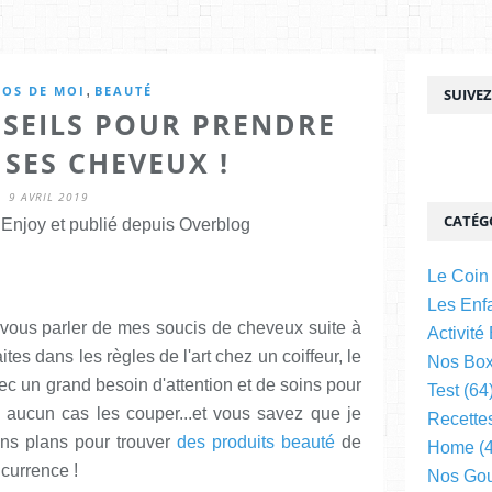
,
POS DE MOI
BEAUTÉ
SUIVE
SEILS POUR PRENDRE
 SES CHEVEUX !
9 AVRIL 2019
CATÉG
njoy et publié depuis Overblog
Le Coin
Les Enfa
u vous parler de mes soucis de cheveux suite à
Activité
ites dans les règles de l'art chez un coiffeur, le
Nos Bo
vec un grand besoin d'attention et de soins pour
Test
(64
 aucun cas les couper...et vous savez que je
Recette
ons plans pour trouver
des produits beauté
de
Home
(4
ncurrence !
Nos Go