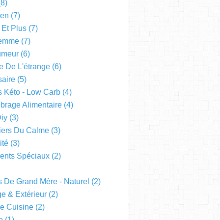
8)
een
(7)
 Et Plus
(7)
emme
(7)
Humeur
(6)
e De L'étrange
(6)
saire
(5)
s Kéto - Low Carb
(4)
ibrage Alimentaire
(4)
Diy
(3)
liers Du Calme
(3)
ité
(3)
nts Spéciaux
(2)
s De Grand Mère - Naturel
(2)
e & Extérieur
(2)
De Cuisine
(2)
e
(1)