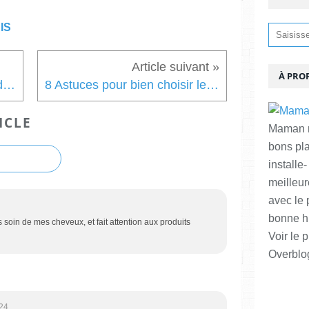
IS
À PRO
A quoi sert un rouleau de Jade et pourquoi l'adopter ?
8 Astuces pour bien choisir le prénom de son enfant
ICLE
Maman ma
bons pl
installe-
meilleur
avec le 
bonne hu
is soin de mes cheveux, et fait attention aux produits
Voir le p
Overblo
24