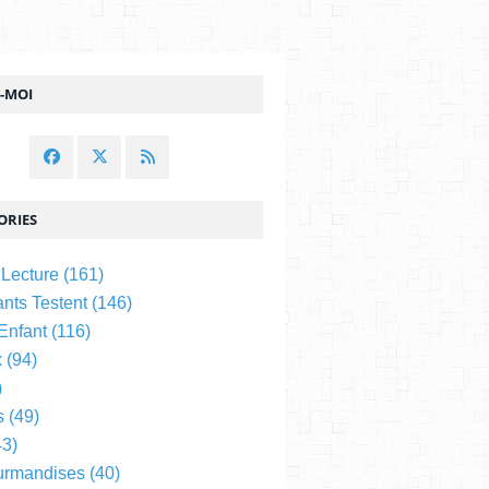
Z-MOI
ORIES
 Lecture
(161)
nts Testent
(146)
 Enfant
(116)
x
(94)
)
s
(49)
3)
urmandises
(40)