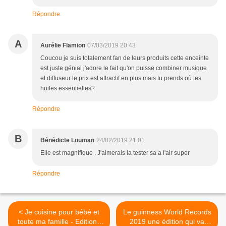
Répondre
A
Aurélie Flamion
07/03/2019 20:43
Coucou je suis totalement fan de leurs produits cette enceinte
est juste génial j'adore le fait qu'on puisse combiner musique
et diffuseur le prix est attractif en plus mais tu prends où tes
huiles essentielles?
Répondre
B
Bénédicte Louman
24/02/2019 21:01
Elle est magnifique . J'aimerais la tester sa a l'air super
Répondre
< Je cuisine pour bébé et
Le guinness World Records
toute ma famille - Editions
2019 une édition qui va