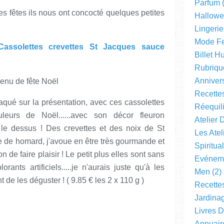
Parfum
(
s fêtes ils nous ont concocté quelques petites
Hallow
Lingerie
Mode F
Cassolettes crevettes St Jacques sauce
Billet 
Rubriqu
Anniver
Recette
aqué sur la présentation, avec ces cassolettes
Réequil
eurs de Noël......avec son décor fleuron
Atelier 
ur le dessus ! Des crevettes et des noix de St
Les Ate
e de homard, j'avoue en être très gourmande et
Spiritual
n de faire plaisir ! Le petit plus elles sont sans
Evéneme
ants artificiels.....je n'aurais juste qu'à les
Men
(2)
 de les déguster ! ( 9.85 € les 2 x 110 g )
Recette
Jardinag
Livres 
Annuair