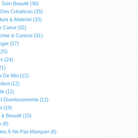
l Soin Beauté
(36)
 Des Créatrices
(35)
ture & Materiel
(33)
e Coeur
(32)
omie & Cuisine
(31)
ogie
(27)
25)
rs
(24)
21)
s De Moi
(12)
fant
(12)
de
(12)
Et Divertissements
(12)
e
(10)
e & Beauté
(10)
x
(8)
ties À Ne Pas Manquer
(8)