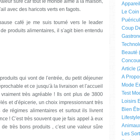
 valeur sûre car tout le monde aime à la maison,
Apparei
ail avec des haricots verts en fagots.
Le Coin
Puéricul
 pause café je me suis tourné vers le leader
Coup D
 de produits alimentaires, il s'agit bien entendu
Gastron
Technol
Beauté
(
Concou
Article
(
A Propo
oduits qui vont de l'entrée, du petit déjeuner
Mode En
prochable et ce jusqu'à la livraison et l'accueil
Test Mo
st vraiment très agréable ! Ils ont plus de 3800
Loisirs 
elés et d'épicerie, un choix impressionnant très
Bien Êtr
 de régimes alimentaires et surtout ils livrent
Lifestyl
e ! C'est très souvent que je fais appel à eux
Animau
 de très bons produits , c'est une valeur sûre
Les Sor