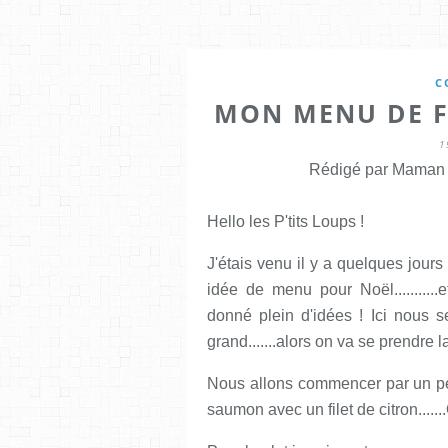
C
MON MENU DE F
1
Rédigé par Maman E
Hello les P'tits Loups !
J'étais venu il y a quelques jou
idée de menu pour Noël..........
donné plein d'idées ! Ici nous
grand.......alors on va se prendre la
Nous allons commencer par un peti
saumon avec un filet de citron.....