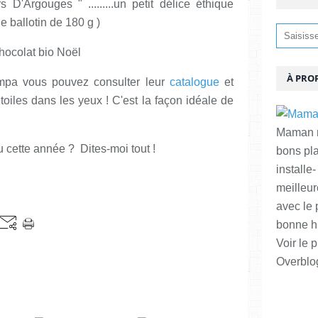
 D'Argouges " .........un petit délice éthique
e ballotin de 180 g )
À PRO
mpa vous pouvez consulter leur
catalogue
et
toiles dans les yeux ! C'est la façon idéale de
Maman ma
 cette année ? Dites-moi tout !
bons pl
installe-
meilleur
avec le 
bonne hu
Voir le p
Overblo