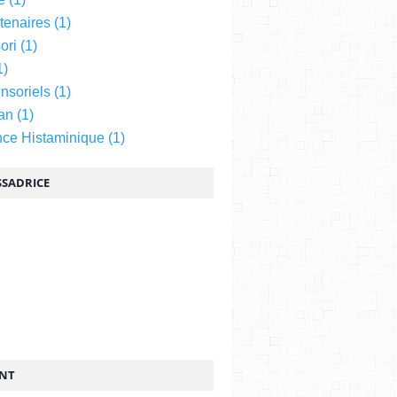
tenaires
(1)
ori
(1)
1)
nsoriels
(1)
an
(1)
nce Histaminique
(1)
SADRICE
ENT