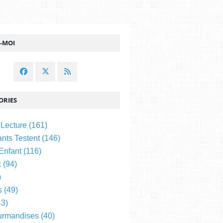
Z-MOI
ORIES
 Lecture
(161)
nts Testent
(146)
 Enfant
(116)
x
(94)
)
s
(49)
3)
urmandises
(40)