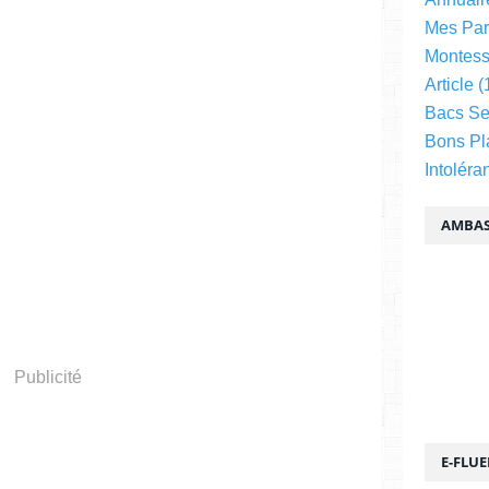
Mes Par
Montess
Article
(
Bacs Se
Bons Pl
Intoléra
AMBAS
Publicité
E-FLU