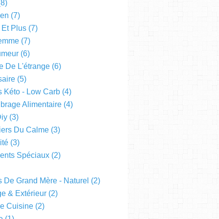
8)
een
(7)
 Et Plus
(7)
emme
(7)
Humeur
(6)
e De L'étrange
(6)
saire
(5)
s Kéto - Low Carb
(4)
ibrage Alimentaire
(4)
Diy
(3)
liers Du Calme
(3)
ité
(3)
nts Spéciaux
(2)
s De Grand Mère - Naturel
(2)
e & Extérieur
(2)
De Cuisine
(2)
e
(1)