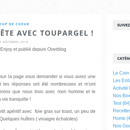
OUP DE COEUR
SUIVE
ÊTE AVEC TOUPARGEL !
9 DÉCEMBRE 2018
njoy et publié depuis Overblog
CATÉG
Le Coin
rs sur la page vous demander si vous aviez une
Les Enfa
.et les réponses ont été nombreuses et m'ont
Activité
 serons que nous trois avec mon homme et le
Nos Bo
 vie tranquille !
Test
(64
Recette
t apéritif avec foie gras sur toast, un peu de
Home
(4
..Quelques huîtres ( vinaigre échalotes)
Nos Go