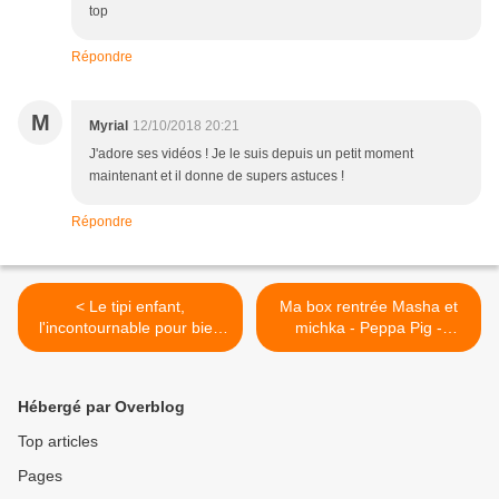
top
Répondre
M
Myrial
12/10/2018 20:21
J'adore ses vidéos ! Je le suis depuis un petit moment
maintenant et il donne de supers astuces !
Répondre
< Le tipi enfant,
Ma box rentrée Masha et
l'incontournable pour bien
michka - Peppa Pig -
s'amuser !
Hachette Jeunesse >
Hébergé par Overblog
Top articles
Pages