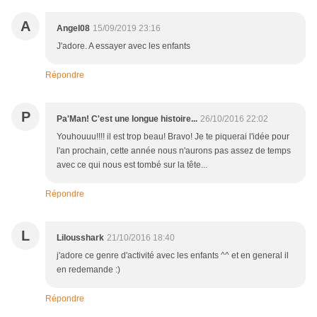
A
Angel08
15/09/2019 23:16
J'adore. A essayer avec les enfants
Répondre
P
Pa'Man! C'est une longue histoire...
26/10/2016 22:02
Youhouuu!!!! il est trop beau! Bravo! Je te piquerai l'idée pour
l'an prochain, cette année nous n'aurons pas assez de temps
avec ce qui nous est tombé sur la tête...
Répondre
L
Lilousshark
21/10/2016 18:40
j'adore ce genre d'activité avec les enfants ^^ et en general il
en redemande :)
Répondre