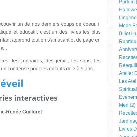
Parfum
(
Hallow
Lingerie
écouvrir un de nos derniers coups de coeur, il
Mode F
udique et éducatif, c'est un des livres les plus
Billet 
nfant apprend tout en s'amusant et de page en
Rubriqu
me .
Anniver
Recette
tres, les contraires, des jeux , les sons, les
Réequil
..... un condensé pour les enfants de 3 à 5 ans.
Atelier 
'éveil
Les Ate
Spiritual
ries interactives
Evéneme
Men
(2)
ie-Renée Guilloret
Recette
Jardinag
Livres 
Annuair