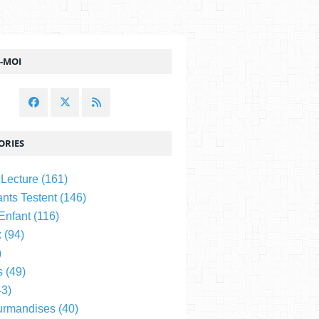
Z-MOI
ORIES
 Lecture
(161)
nts Testent
(146)
 Enfant
(116)
x
(94)
)
s
(49)
3)
urmandises
(40)