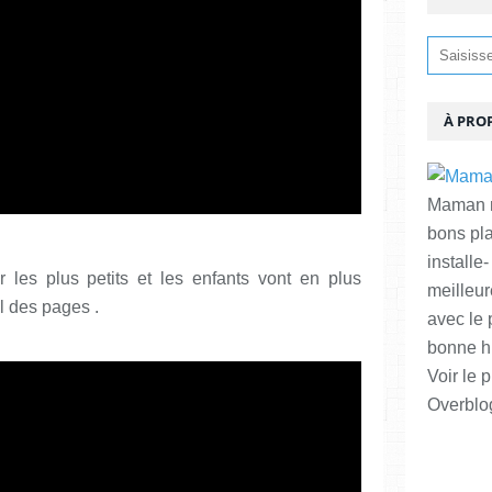
À PRO
Maman ma
bons pl
installe-
 les plus petits et les enfants vont en plus
meilleur
l des pages .
avec le 
bonne hu
Voir le p
Overblo