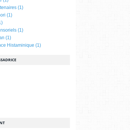
tenaires
(1)
ori
(1)
1)
nsoriels
(1)
an
(1)
nce Histaminique
(1)
SADRICE
ENT