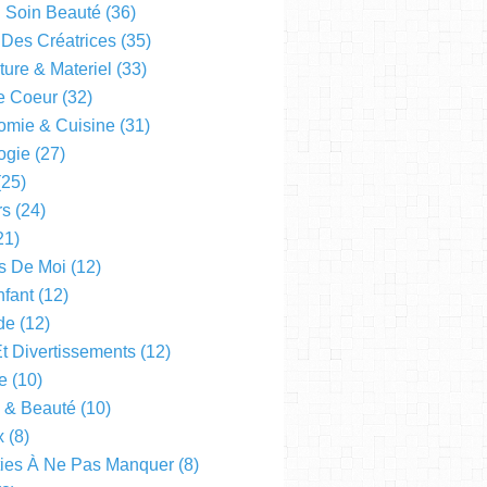
l Soin Beauté
(36)
 Des Créatrices
(35)
ture & Materiel
(33)
e Coeur
(32)
omie & Cuisine
(31)
ogie
(27)
25)
rs
(24)
21)
s De Moi
(12)
fant
(12)
de
(12)
Et Divertissements
(12)
e
(10)
e & Beauté
(10)
x
(8)
ties À Ne Pas Manquer
(8)