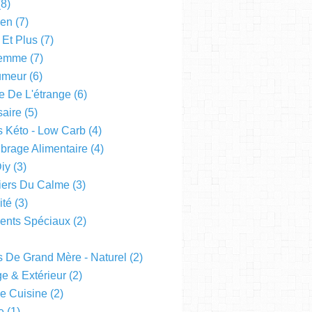
8)
een
(7)
 Et Plus
(7)
emme
(7)
Humeur
(6)
e De L'étrange
(6)
saire
(5)
s Kéto - Low Carb
(4)
ibrage Alimentaire
(4)
Diy
(3)
liers Du Calme
(3)
ité
(3)
nts Spéciaux
(2)
s De Grand Mère - Naturel
(2)
e & Extérieur
(2)
De Cuisine
(2)
e
(1)