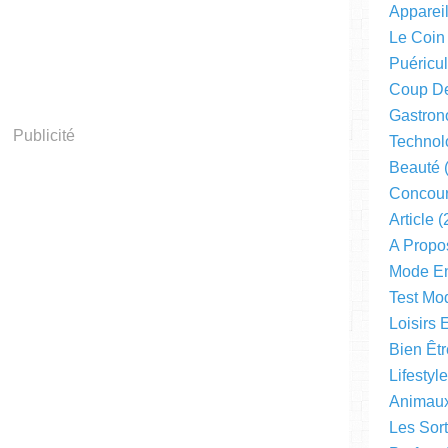
Apparei
Le Coin
Puéricul
Coup D
Gastron
Publicité
Technol
Beauté
(
Concou
Article
(
A Propo
Mode En
Test Mo
Loisirs 
Bien Êtr
Lifestyl
Animau
Les Sor