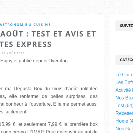
ASTRONOMIE & CUISINE
SUIVE
OÛT : TEST ET AVIS ET
TES EXPRESS
28 AOÛT 2025
CATÉG
njoy et publié depuis Overblog
Le Coin
Les Enfa
er ma Degusta Box du mois d’août, intitulée
Activité
, elle renferme de belles surprises, des
Nos Bo
rai bonheur à l’ouverture. Elle me permet aussi
Test
(64
ès facilement !
Recette
Home
(4
15,99 €, et seulement 7,99 € la première box
Nos Go
on code promo U1MAP. Pour découvrir autant de