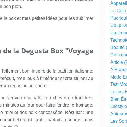
Apparei
un bon plan.
Le Coin
Puéricul
e la box et mes petites idées pour les sublimer
Coup D
Gastron
Technol
Beauté
(
 de la Degusta Box "Voyage
Concou
Article
(
A Propo
:
Tellement bon, inspiré de la tradition italienne,
Mode En
 précuit, moelleux à l’intérieur et croustillant au
Test Mo
er un repas ou un apéro !
Loisirs 
 une version originale : du chèvre en tranches,
Bien Êtr
s minutes au four pour faire fondre le fromage,
Lifestyl
 de miel et des noix concassées. Résultat : une
Animau
ondant et croustillant… parfait à partager, mais
Les Sor