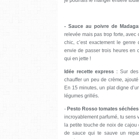
je pourrais le manger entière tout
- Sauce au poivre de Madaga
relevée mais pas trop forte, avec
chic, c’est exactement le genre
envie de passer trois heures en
qui en jette !
Idée recette express
: Sur des f
chauffer un peu de crème, ajouté
En 15 minutes, un plat digne d’u
légumes grillés.
-
Pesto Rosso tomates séchées
incroyablement parfumé, tu sens v
la petite touche de noix de cajou 
de sauce qui te sauve un repas