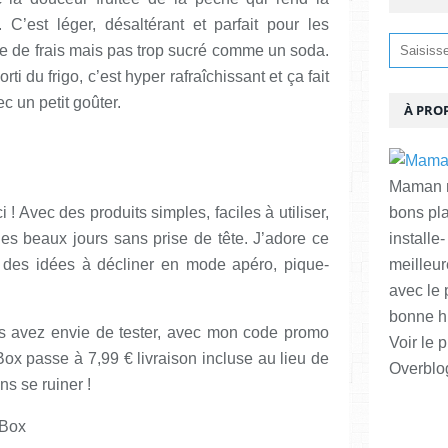
C’est léger, désaltérant et parfait pour les
e de frais mais pas trop sucré comme un soda.
orti du frigo, c’est hyper rafraîchissant et ça fait
c un petit goûter.
À PRO
Maman ma
! Avec des produits simples, faciles à utiliser,
bons pl
des beaux jours sans prise de tête. J’adore ce
installe-
 des idées à décliner en mode apéro, pique-
meilleur
avec le 
bonne hu
us avez envie de tester, avec mon code promo
Voir le p
x passe à 7,99 € livraison incluse au lieu de
Overblo
ns se ruiner !
 Box