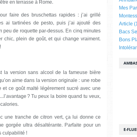
d’être en terrasse à Rome.
Mes Par
our faire des bruschettas rapides : j’ai grillé
Montess
s ai tartinées de pesto, puis j’ai ajouté des
Article
(
 un peu de roquette par-dessus. En cinq minutes
Bacs Se
r chic, plein de goût, et qui change vraiment.
Bons Pl
!
Intoléra
AMBAS
st la version sans alcool de la fameuse bière
qu’on aime dans la version originale : une robe
 et ce goût malté légèrement sucré avec une
...l’avantage ? Tu peux la boire quand tu veux,
 calories.
ec une tranche de citron vert, ça lui donne ce
ue gorgée ultra désaltérante. Parfaite pour un
E-FLU
culpabilité !