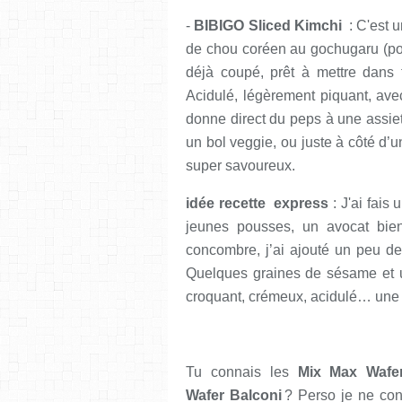
-
BIBIGO Sliced Kimchi
: C'est u
de chou coréen au gochugaru (pou
déjà coupé, prêt à mettre dans t
Acidulé, légèrement piquant, ave
donne direct du peps à une assiett
un bol veggie, ou juste à côté d’u
super savoureux.
idée recette express
: J'ai fais 
jeunes pousses, un avocat bie
concombre, j’ai ajouté un peu de
Quelques graines de sésame et un 
croquant, crémeux, acidulé… une 
Tu connais les
Mix Max Wafe
Wafer
Balconi
? Perso je ne con