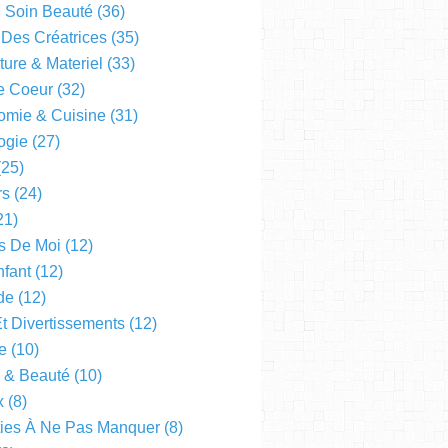
l Soin Beauté
(36)
 Des Créatrices
(35)
ture & Materiel
(33)
e Coeur
(32)
omie & Cuisine
(31)
ogie
(27)
25)
rs
(24)
21)
s De Moi
(12)
fant
(12)
de
(12)
Et Divertissements
(12)
e
(10)
e & Beauté
(10)
x
(8)
ties À Ne Pas Manquer
(8)