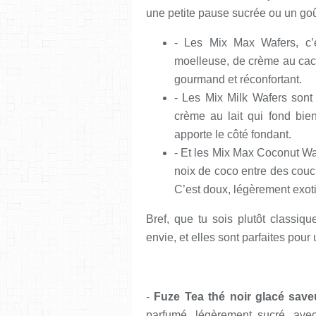
une petite pause sucrée ou un goû
- Les Mix Max Wafers, c’
moelleuse, de crème au caca
gourmand et réconfortant.
- Les Mix Milk Wafers son
crème au lait qui fond bie
apporte le côté fondant.
- Et les Mix Max Coconut Waf
noix de coco entre des couc
C’est doux, légèrement exoti
Bref, que tu sois plutôt classiq
envie, et elles sont parfaites pour 
-
Fuze Tea thé noir glacé sav
parfumé, légèrement sucré, avec