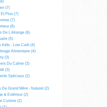
8)
een
(7)
 Et Plus
(7)
emme
(7)
Humeur
(6)
e De L'étrange
(6)
saire
(5)
s Kéto - Low Carb
(4)
ibrage Alimentaire
(4)
Diy
(3)
liers Du Calme
(3)
ité
(3)
nts Spéciaux
(2)
s De Grand Mère - Naturel
(2)
e & Extérieur
(2)
De Cuisine
(2)
e
(1)