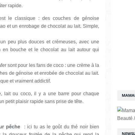
ter rapide.
est le classique : des couches de génoise
o et un enrobage de chocolat au lait. Simple,
t un peu plus douces et crémeuses, avec une
n en bouche et le chocolat au lait autour qui
er sont pour les fans de coco : une crème à la
hes de génoise et enrobée de chocolat au lait.
que et vraiment addictif.
ue, lait ou coco, il y a une barre pour chaque
MAMAN
un petit plaisir rapide sans prise de tête.
Beauté /
eur pêche
: ici tu as le goût du thé noir bien
NEWSL
 la douceur fruitée de la pêche qui rend la