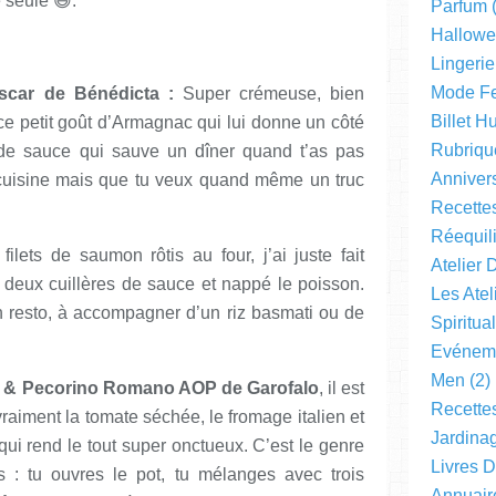
e seule 😅.
Parfum
(
Hallow
Lingerie
Mode F
scar de Bénédicta :
Super crémeuse, bien
Billet 
 ce petit goût d’Armagnac qui lui donne un côté
Rubriqu
 de sauce qui sauve un dîner quand t’as pas
Anniver
 cuisine mais que tu veux quand même un truc
Recette
Réequil
ilets de saumon rôtis au four, j’ai juste fait
Atelier 
 deux cuillères de sauce et nappé le poisson.
Les Ate
n resto, à accompagner d’un riz basmati ou de
Spiritual
Evéneme
Men
(2)
 & Pecorino Romano AOP de Garofalo
, il est
Recette
raiment la tomate séchée, le fromage italien et
Jardinag
qui rend le tout super onctueux. C’est le genre
Livres 
 : tu ouvres le pot, tu mélanges avec trois
Annuair