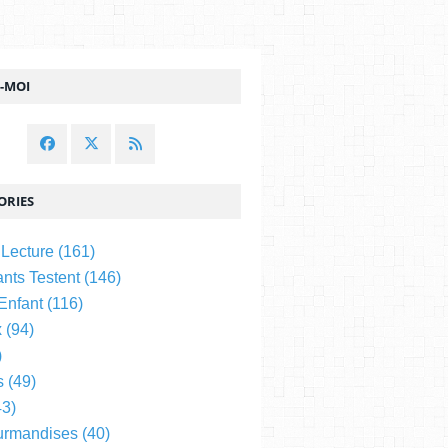
Z-MOI
ORIES
 Lecture
(161)
nts Testent
(146)
 Enfant
(116)
x
(94)
)
s
(49)
3)
urmandises
(40)