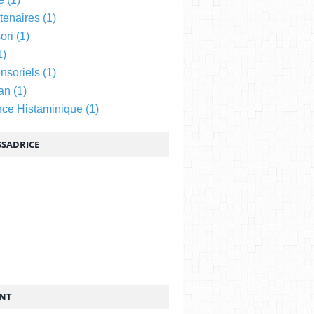
tenaires
(1)
ori
(1)
1)
nsoriels
(1)
an
(1)
nce Histaminique
(1)
SADRICE
ENT