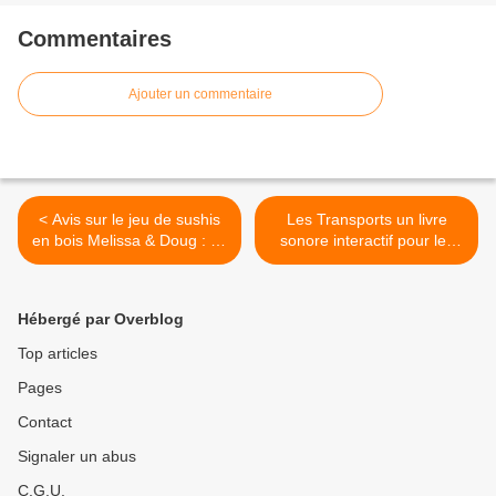
Commentaires
Ajouter un commentaire
< Avis sur le jeu de sushis
Les Transports un livre
en bois Melissa & Doug : un
sonore interactif pour les
jouet original dès 3 an
tout-petits dès 1 an >
Hébergé par Overblog
Top articles
Pages
Contact
Signaler un abus
C.G.U.