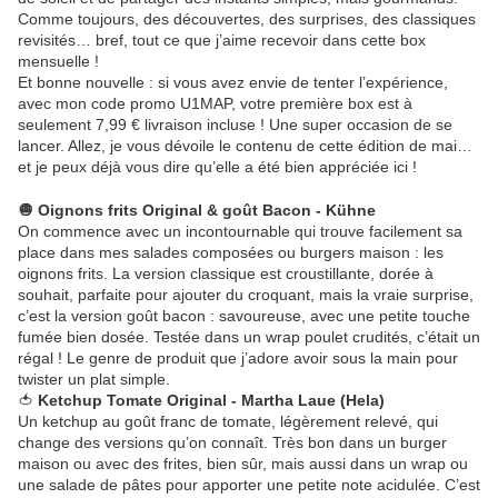
Comme toujours, des découvertes, des surprises, des classiques
revisités… bref, tout ce que j’aime recevoir dans cette box
mensuelle !
Et bonne nouvelle : si vous avez envie de tenter l’expérience,
avec mon code promo U1MAP, votre première box est à
seulement 7,99 € livraison incluse ! Une super occasion de se
lancer. Allez, je vous dévoile le contenu de cette édition de mai…
et je peux déjà vous dire qu’elle a été bien appréciée ici !
🧅 Oignons frits Original & goût Bacon - Kühne
On commence avec un incontournable qui trouve facilement sa
place dans mes salades composées ou burgers maison : les
oignons frits. La version classique est croustillante, dorée à
souhait, parfaite pour ajouter du croquant, mais la vraie surprise,
c’est la version goût bacon : savoureuse, avec une petite touche
fumée bien dosée. Testée dans un wrap poulet crudités, c’était un
régal ! Le genre de produit que j’adore avoir sous la main pour
twister un plat simple.
🍅
Ketchup Tomate Original - Martha Laue (Hela)
Un ketchup au goût franc de tomate, légèrement relevé, qui
change des versions qu’on connaît. Très bon dans un burger
maison ou avec des frites, bien sûr, mais aussi dans un wrap ou
une salade de pâtes pour apporter une petite note acidulée. C’est