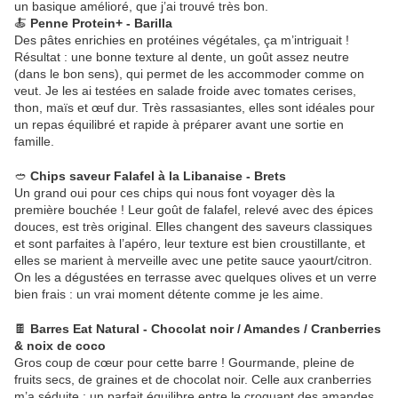
un basique amélioré, que j’ai trouvé très bon.
🍝
Penne Protein+ - Barilla
Des pâtes enrichies en protéines végétales, ça m’intriguait !
Résultat : une bonne texture al dente, un goût assez neutre
(dans le bon sens), qui permet de les accommoder comme on
veut. Je les ai testées en salade froide avec tomates cerises,
thon, maïs et œuf dur. Très rassasiantes, elles sont idéales pour
un repas équilibré et rapide à préparer avant une sortie en
famille.
🥙
Chips saveur Falafel à la Libanaise - Brets
Un grand oui pour ces chips qui nous font voyager dès la
première bouchée ! Leur goût de falafel, relevé avec des épices
douces, est très original. Elles changent des saveurs classiques
et sont parfaites à l’apéro, leur texture est bien croustillante, et
elles se marient à merveille avec une petite sauce yaourt/citron.
On les a dégustées en terrasse avec quelques olives et un verre
bien frais : un vrai moment détente comme je les aime.
🍫
Barres Eat Natural - Chocolat noir / Amandes / Cranberries
& noix de coco
Gros coup de cœur pour cette barre ! Gourmande, pleine de
fruits secs, de graines et de chocolat noir. Celle aux cranberries
m’a séduite : un parfait équilibre entre le croquant des amandes