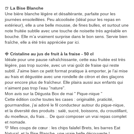
🍺
La Bise Blanche
Une bière blanche légère et désaltérante, parfaite pour les
journées ensoleillées. Peu alcoolisée (idéal pour les repas en
extérieur), elle a une belle mousse, de fines bulles, et surtout une
note fruitée subtile avec une touche de noisette très agréable en
bouche. Elle m’a vraiment surprise dans le bon sens. Servie bien
fraîche, elle a été très appréciée par ici.
🍓
Cristaline au jus de fruit à la fraise - 50 cl
Idéale pour une pause rafraîchissante, cette eau fruitée est très
légère, pas trop sucrée, avec un vrai goût de fraise qui reste
subtil. J’aime bien ce petit format pratique à emporter, je l’ai mise
au frais et dégustée avec une rondelle de citron et des glaçons
pour encore plus de fraîcheur. Elle plaira aussi aux enfants qui
n’aiment pas trop l’eau "nature".
Mon avis sur la Dégusta Box de mai " Pique-nique "
Cette édition coche toutes les cases : originalité, praticité,
gourmandise, j’ai adoré le fil conducteur autour du pique-nique,
et la diversité des produits : salé, sucré, boissons, du croustillant,
du moelleux, du frais… De quoi composer un vrai repas complet
et nomade.
💛 Mes coups de cœur : les chips falafel Brets, les barres Eat
Natural, et la Bise Blanche, une vraie belle découverte !