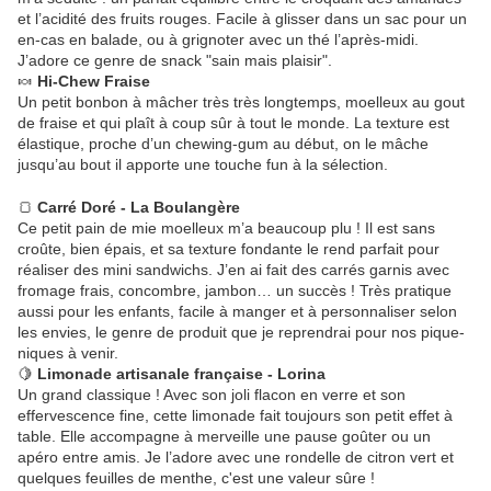
et l’acidité des fruits rouges. Facile à glisser dans un sac pour un
en-cas en balade, ou à grignoter avec un thé l’après-midi.
J’adore ce genre de snack "sain mais plaisir".
🍬
Hi-Chew Fraise
Un petit bonbon à mâcher très très longtemps, moelleux au gout
de fraise et qui plaît à coup sûr à tout le monde. La texture est
élastique, proche d’un chewing-gum au début, on le mâche
jusqu’au bout il apporte une touche fun à la sélection.
🍞
Carré Doré - La Boulangère
Ce petit pain de mie moelleux m’a beaucoup plu ! Il est sans
croûte, bien épais, et sa texture fondante le rend parfait pour
réaliser des mini sandwichs. J’en ai fait des carrés garnis avec
fromage frais, concombre, jambon… un succès ! Très pratique
aussi pour les enfants, facile à manger et à personnaliser selon
les envies, le genre de produit que je reprendrai pour nos pique-
niques à venir.
🍋
Limonade artisanale française - Lorina
Un grand classique ! Avec son joli flacon en verre et son
effervescence fine, cette limonade fait toujours son petit effet à
table. Elle accompagne à merveille une pause goûter ou un
apéro entre amis. Je l’adore avec une rondelle de citron vert et
quelques feuilles de menthe, c'est une valeur sûre !