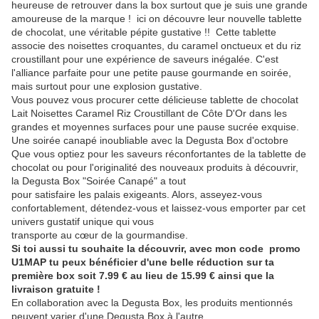
heureuse de retrouver dans la box surtout que je suis une grande
amoureuse de la marque ! ici on découvre leur nouvelle tablette
de chocolat, une véritable pépite gustative !! Cette tablette
associe des noisettes croquantes, du caramel onctueux et du riz
croustillant pour une expérience de saveurs inégalée. C'est
l'alliance parfaite pour une petite pause gourmande en soirée,
mais surtout pour une explosion gustative.
Vous pouvez vous procurer cette délicieuse tablette de chocolat
Lait Noisettes Caramel Riz Croustillant de Côte D'Or dans les
grandes et moyennes surfaces pour une pause sucrée exquise.
Une soirée canapé inoubliable avec la Degusta Box d'octobre
Que vous optiez pour les saveurs réconfortantes de la tablette de
chocolat ou pour l'originalité des nouveaux produits à découvrir,
la Degusta Box "Soirée Canapé" a tout
pour satisfaire les palais exigeants. Alors, asseyez-vous
confortablement, détendez-vous et laissez-vous emporter par cet
univers gustatif unique qui vous
transporte au cœur de la gourmandise.
Si toi aussi tu souhaite la découvrir, avec mon code promo
U1MAP tu peux bénéficier d'une belle réduction sur ta
première box soit 7.99 € au lieu de 15.99 € ainsi que la
livraison gratuite !
En collaboration avec la Degusta Box, les produits mentionnés
peuvent varier d'une Degusta Box à l'autre