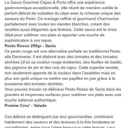
La Sauce Gourmet Cèpes & Porto offre une expérience
gastronomique exceptionnelle, elle réunit de manière subtile le
parfum délicat de noisettes du cèpe avec la richesse unique des
saveurs du Porto. Ce mariage raffiné et gourmand s'harmonise
parfaitement avec toutes les viandes blanches, créant des
recettes aussi élégantes que festives. Cette sauce est le choix
idéal pour sublimer vos plats et apporter une touche de
sophistication à vos repas.
Pesto Rosso 290gr - Sacla
Ce pesto rouge est une alternative parfaite au traditionnel Pesto
alla Genovese. Il est élaboré avec des tomates et des tomates
séchées (d'où sa couleur rouge éclatante), des feuilles de basilic,
des pignons de pin et des noix de cajou. Cette superbe recette,
non seulement apporte de la couleur dans l'assiettes mais en
plus son goût unique va mettre vos papilles en joie grâce à la
puissance des tomates séchées.
Vous pouvez trouver ce délicieux Pesto Rosso de Sacla dans les
grandes et moyennes surfaces pour sublimer vos plats avec une
touche italienne authentique.
Pomme Croc' - Valade
Ces délices se distinguent par leur gourmandise, combinant
habilement des saveurs et des textures à la fois fondantes et
croustillantes, entre nous j'aime beaucoup cette texture. Leur