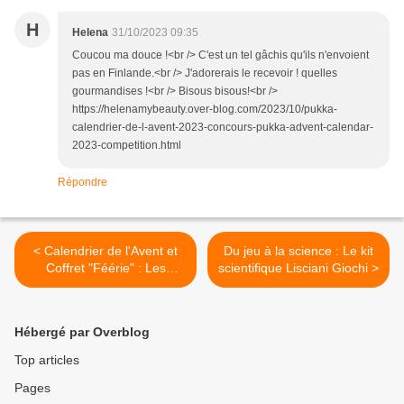
H
Helena
31/10/2023 09:35
Coucou ma douce !<br /> C'est un tel gâchis qu'ils n'envoient
pas en Finlande.<br /> J'adorerais le recevoir ! quelles
gourmandises !<br /> Bisous bisous!<br />
https://helenamybeauty.over-blog.com/2023/10/pukka-
calendrier-de-l-avent-2023-concours-pukka-advent-calendar-
2023-competition.html
Répondre
< Calendrier de l'Avent et
Du jeu à la science : Le kit
Coffret "Féérie" : Les
scientifique Lisciani Giochi >
Délices de BienManger.com
Hébergé par Overblog
Top articles
Pages