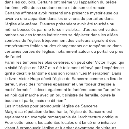
dans les couloirs. Certains ont même vu l'apparition du prêtre
fantôme, vêtu de sa soutane noire et de son col romain.
Certains affirment avoir ressenti une présence mystérieuse ou
avoir vu une apparition dans les environs du portail ou dans
l'église elle-même. D'autres prétendent avoir été touchés ou
même bousculés par une force invisible.... d'autres ont vu des
ombres ou des formes indistinctes se déplacer dans les allées
sombres de l'église. fréquemment des visiteurs signalent des
températures froides ou des changements de température dans
certaines parties de l'église, notamment autour du portail ou près
de l'autel.
Parmi les témoins les plus célèbres, on peut citer Victor Hugo, qui
a visité l'église en 1837 et a été tellement effrayé par l'expérience
qu'il a décrit le fantôme dans son roman "Les Misérables". Dans
le livre, Victor Hugo décrit l'église de Sancerre comme un lieu de
terreur, avec des "ombres épaisses" et une "odeur d'église à
moitié fermée". Il décrit également le fantôme comme "un prêtre
en noir qui marche avec un bruit sinistre de ferraille, ouvre la
bouche et parle, mais ne dit rien."
Les initiatives pour promouvoir l'église de Sancerre
Malgré sa réputation de lieu hanté, l'église de Sancerre est
également un exemple remarquable de l'architecture gothique.
Pour cette raison, les autorités locales ont lancé une initiative
visant à promouvoir l'église et à attirer davantage de visiteurs.