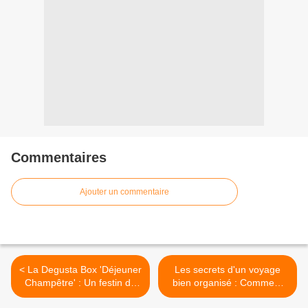
Commentaires
Ajouter un commentaire
< La Degusta Box 'Déjeuner
Les secrets d'un voyage
Champêtre' : Un festin de
bien organisé : Comment
saveurs à savourer !
choisir le vanity case parfait