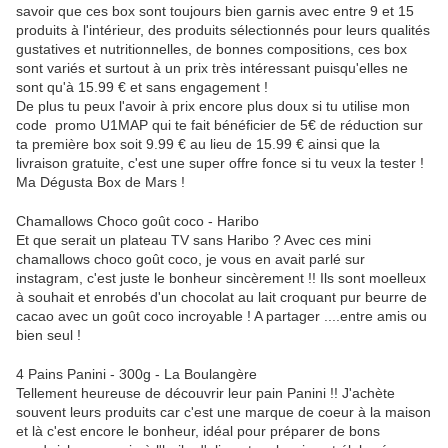
savoir que ces box sont toujours bien garnis avec entre 9 et 15
produits à l'intérieur, des produits sélectionnés pour leurs qualités
gustatives et nutritionnelles, de bonnes compositions, ces box
sont variés et surtout à un prix très intéressant puisqu'elles ne
sont qu'à 15.99 € et sans engagement !
De plus tu peux l'avoir à prix encore plus doux si tu utilise mon
code promo U1MAP qui te fait bénéficier de 5€ de réduction sur
ta première box soit 9.99 € au lieu de 15.99 € ainsi que la
livraison gratuite, c'est une super offre fonce si tu veux la tester !
Ma Dégusta Box de Mars !
Chamallows Choco goût coco - Haribo
Et que serait un plateau TV sans Haribo ? Avec ces mini
chamallows choco goût coco, je vous en avait parlé sur
instagram, c'est juste le bonheur sincèrement !! Ils sont moelleux
à souhait et enrobés d'un chocolat au lait croquant pur beurre de
cacao avec un goût coco incroyable ! A partager ....entre amis ou
bien seul !
4 Pains Panini - 300g - La Boulangère
Tellement heureuse de découvrir leur pain Panini !! J'achète
souvent leurs produits car c'est une marque de coeur à la maison
et là c'est encore le bonheur, idéal pour préparer de bons