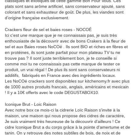
classiques et exotiques de cette gamme Bon Pour Vous. Ces
plats sont sans arôme artificiel, sans conservateur ajouté, sans
colorant et sans exhausteur de goût. De plus, les viandes sont
d’origine française exclusivement.
Crackers fleur de sel et baies roses - NOCOÉ
Ici c'est une marque que je ne connaissais pas, je suis très
enthousiaste de la découvrir avec de bons Crakers à la fleur de
sel et aux Baies roses NoCOé . Ils sont BIO et riches en fibres et
en protéines, ils sont juste parfait pour mon plateau TV tu ne
trouve pas ? Il sont juste terriblement bon, je te conseille si
comme moi tu ne connaissais pas cette marque de tester ce
produit, un vrai régal ! De plus ils sont sans conservateurs ni
additifs, fabriqués en France avec des ingrédients locaux.
Les NoCOé crackers sont disponibles sur kitchenomy.fr avec plus
de 1000 autres produits francais, anglais, américains et mexicain
! Il y a 10€ offerts avec le code DEGUSTABOX10.
Iconique Brut - Loic Raison
Avec notre box ce mois-ci la cidrerie Loïc Raison s'invite à la
maison, une maison qui nous propose des cidres de caractère,
Je suis vraiment très heureuse de la découvrir d'ailleurs ! Ce
cidre Iconique Brut a du corps grâce à la pointe d'amertume et de
tanin. On y retrouve des notes subtiles de bois, de noix et de