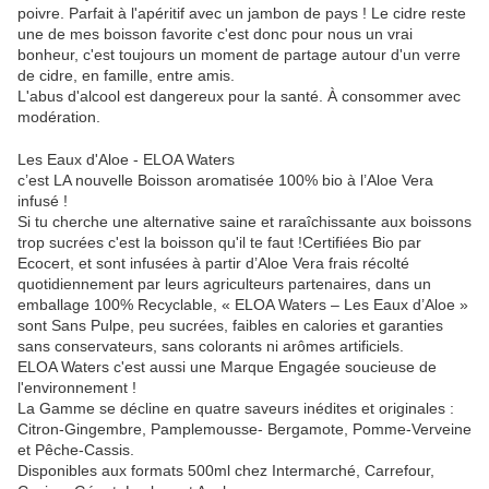
poivre. Parfait à l'apéritif avec un jambon de pays ! Le cidre reste
une de mes boisson favorite c'est donc pour nous un vrai
bonheur, c'est toujours un moment de partage autour d'un verre
de cidre, en famille, entre amis.
L'abus d'alcool est dangereux pour la santé. À consommer avec
modération.
Les Eaux d'Aloe - ELOA Waters
c’est LA nouvelle Boisson aromatisée 100% bio à l’Aloe Vera
infusé !
Si tu cherche une alternative saine et raraîchissante aux boissons
trop sucrées c'est la boisson qu'il te faut !Certifiées Bio par
Ecocert, et sont infusées à partir d’Aloe Vera frais récolté
quotidiennement par leurs agriculteurs partenaires, dans un
emballage 100% Recyclable, « ELOA Waters – Les Eaux d’Aloe »
sont Sans Pulpe, peu sucrées, faibles en calories et garanties
sans conservateurs, sans colorants ni arômes artificiels.
ELOA Waters c'est aussi une Marque Engagée soucieuse de
l'environnement !
La Gamme se décline en quatre saveurs inédites et originales :
Citron-Gingembre, Pamplemousse- Bergamote, Pomme-Verveine
et Pêche-Cassis.
Disponibles aux formats 500ml chez Intermarché, Carrefour,