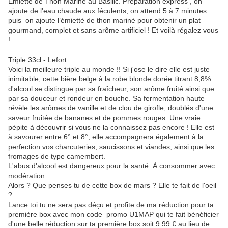
Emietté de Thon Mariné au Basilic. Préparation express , on
ajoute de l'eau chaude aux féculents, on attend 5 à 7 minutes
puis on ajoute l’émietté de thon mariné pour obtenir un plat
gourmand, complet et sans arôme artificiel ! Et voilà régalez vous
!
Triple 33cl - Lefort
Voici la meilleure triple au monde !! Si j'ose le dire elle est juste
inimitable, cette bière belge à la robe blonde dorée titrant 8,8%
d'alcool se distingue par sa fraîcheur, son arôme fruité ainsi que
par sa douceur et rondeur en bouche. Sa fermentation haute
révèle les arômes de vanille et de clou de girofle, doublés d'une
saveur fruitée de bananes et de pommes rouges. Une vraie
pépite à découvrir si vous ne la connaissez pas encore ! Elle est
à savourer entre 6° et 8°, elle accompagnera également à la
perfection vos charcuteries, saucissons et viandes, ainsi que les
fromages de type camembert.
L'abus d'alcool est dangereux pour la santé. À consommer avec
modération.
Alors ? Que penses tu de cette box de mars ? Elle te fait de l'oeil
?
Lance toi tu ne sera pas déçu et profite de ma réduction pour ta
première box avec mon code promo U1MAP qui te fait bénéficier
d'une belle réduction sur ta première box soit 9.99 € au lieu de