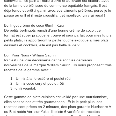
sandwichs, ce pain à l'huile d'olive et au levain est élaboré avec
de la farine de blé issue du commerce équitable français. Il est
déjà fendu et prêt à garnir avec vos aliments préférés, perso je le
passe au grill et il reste croustillant et moelleux, un vrai régal !
Berlingot crème de coco 65ml - Kara
De petits berlingots rempli d'une bonne crème de coco , ce
format est super pratique je trouve et sera parfait pour mes futurs
petits plats, ils apporteront la petite touche exotique à mes plats,
desserts et cocktails, elle est pas belle la vie ?
Bon Pour Nous - William Saurin
Ici c'est une jolie découverte car ce sont les dernières
nouveautés de la marque William Saurin , ils nous proposent trois
recettes de la gamme avec :
-Un riz à la forestière et poulet rôti
-Un riz coco cury et poulet rôti
-chili végétal.
Cette gamme de plats cuisinés est validé par une nutritionniste,
elles sont saines et très gourmandes ! Et le le petit plus, ces
recettes sont prêtes en 2 minutes, des plats garantis Nutriscore A
ou B et notés Vert sur Yuka. Il existe 6 variétés de recettes