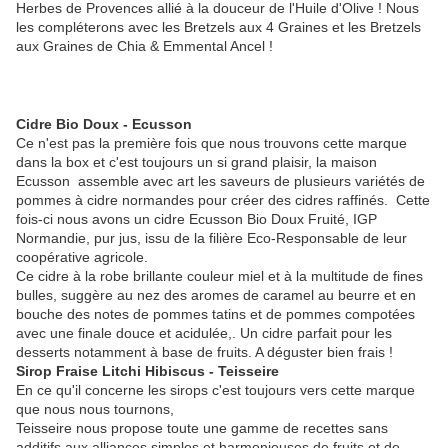
Herbes de Provences allié à la douceur de l'Huile d'Olive ! Nous
les compléterons avec les Bretzels aux 4 Graines et les Bretzels
aux Graines de Chia & Emmental Ancel !
Cidre Bio Doux - Ecusson
Ce n'est pas la première fois que nous trouvons cette marque
dans la box et c'est toujours un si grand plaisir, la maison
Ecusson assemble avec art les saveurs de plusieurs variétés de
pommes à cidre normandes pour créer des cidres raffinés. Cette
fois-ci nous avons un cidre Ecusson Bio Doux Fruité, IGP
Normandie, pur jus, issu de la filière Eco-Responsable de leur
coopérative agricole.
Ce cidre à la robe brillante couleur miel et à la multitude de fines
bulles, suggère au nez des aromes de caramel au beurre et en
bouche des notes de pommes tatins et de pommes compotées
avec une finale douce et acidulée,. Un cidre parfait pour les
desserts notamment à base de fruits. A déguster bien frais !
Sirop Fraise Litchi Hibiscus - Teisseire
En ce qu'il concerne les sirops c'est toujours vers cette marque
que nous nous tournons,
Teisseire nous propose toute une gamme de recettes sans
additifs aux alliances simples et harmonieuses de fruits et de