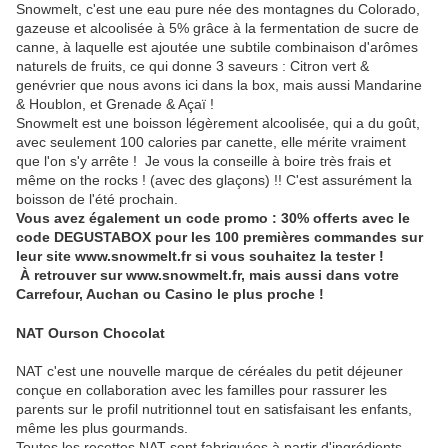
Snowmelt, c'est une eau pure née des montagnes du Colorado,
gazeuse et alcoolisée à 5% grâce à la fermentation de sucre de
canne, à laquelle est ajoutée une subtile combinaison d'arômes
naturels de fruits, ce qui donne 3 saveurs : Citron vert &
genévrier que nous avons ici dans la box, mais aussi Mandarine
& Houblon, et Grenade & Açaï !
Snowmelt est une boisson légèrement alcoolisée, qui a du goût,
avec seulement 100 calories par canette, elle mérite vraiment
que l'on s'y arrête ! Je vous la conseille à boire très frais et
même on the rocks ! (avec des glaçons) !! C'est assurément la
boisson de l'été prochain.
Vous avez également un code promo : 30% offerts avec le
code DEGUSTABOX pour les 100 premières commandes sur
leur site www.snowmelt.fr si vous souhaitez la tester !
À retrouver sur www.snowmelt.fr, mais aussi dans votre
Carrefour, Auchan ou Casino le plus proche !
NAT Ourson Chocolat
NAT c'est une nouvelle marque de céréales du petit déjeuner
conçue en collaboration avec les familles pour rassurer les
parents sur le profil nutritionnel tout en satisfaisant les enfants,
même les plus gourmands.
Toutes les recettes NAT sont fabriquées à partir d'ingrédients