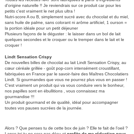
d'origine naturelle !! Je reviendrais sur ce produit car pour les
petits c'est vraiment le net plus ultra !
Nutri-score A ou B, simplement sucré avec du chocolat et du miel,
sans huile de palme, sans colorant ni arôme artificiel, 1 ourson =
la portion idéale pour un petit déjeuner
Plusieurs façons de le déguster : le laisser dans un bol de lait
quelques secondes et le croquer ou le tremper dans le lait et le
croquer !
Lindt Sensation Crispy
De nouvelles billes de chocolat au lait Lindt Sensation Crispy, au
cœur céréale grillée - goût pop-corn intensément croustillant,
fabriquées en France par le savoir-faire des Maîtres Chocolatiers
Lindt. Si gourmandes que vous ne pourrez plus vous en passer !
C'est vraiment un produit qui va vous conduire vers le bonheur,
nos papilles sont en ébullitions , vous connaissez ma
gourmandise !!!
Un produit gourmand et de qualité, idéal pour accompagner
toutes vos pauses sucrées de la journée.
Alors ? Que penses tu de cette box de juin ? Elle te fait de l'oeil ?
Lance toi tu ne sera pas déçu et
profite de ma réduction pour