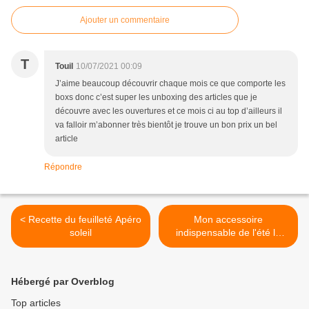
Ajouter un commentaire
T
Touil
10/07/2021 00:09
J’aime beaucoup découvrir chaque mois ce que comporte les
boxs donc c’est super les unboxing des articles que je
découvre avec les ouvertures et ce mois ci au top d’ailleurs il
va falloir m’abonner très bientôt je trouve un bon prix un bel
article
Répondre
< Recette du feuilleté Apéro
Mon accessoire
soleil
indispensable de l'été le
drap de plage XXL+ OBABA
pARIS >
Hébergé par Overblog
Top articles