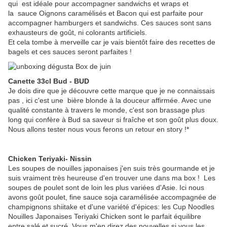
qui est idéale pour accompagner sandwichs et wraps et
la sauce Oignons caramélisés et Bacon qui est parfaite pour
accompagner hamburgers et sandwichs. Ces sauces sont sans
exhausteurs de goût, ni colorants artificiels.
Et cela tombe à merveille car je vais bientôt faire des recettes de
bagels et ces sauces seront parfaites !
Canette 33cl Bud - BUD
Je dois dire que je découvre cette marque que je ne connaissais
pas , ici c'est une bière blonde à la douceur affirmée. Avec une
qualité constante à travers le monde, c'est son brassage plus
long qui confère à Bud sa saveur si fraîche et son goût plus doux.
Nous allons tester nous vous ferons un retour en story !*
Chicken Teriyaki- Nissin
Les soupes de nouilles japonaises j'en suis très gourmande et je
suis vraiment très heureuse d'en trouver une dans ma box ! Les
soupes de poulet sont de loin les plus variées d'Asie. Ici nous
avons goût poulet, fine sauce soja caramélisée accompagnée de
champignons shiitake et d'une variété d'épices: les Cup Noodles
Nouilles Japonaises Teriyaki Chicken sont le parfait équilibre
entre salé et sucré. Vous m'en direz des nouvelles si vous les