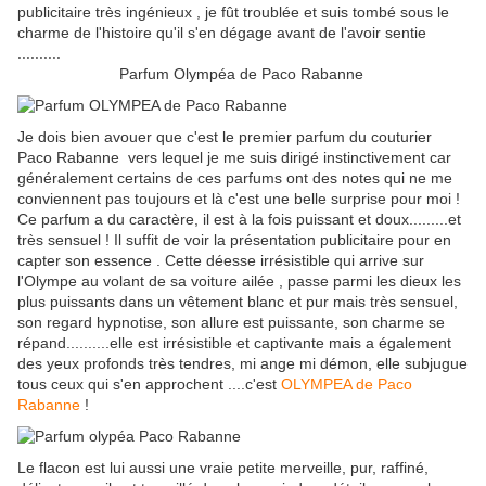
publicitaire très ingénieux , je fût troublée et suis tombé sous le
charme de l'histoire qu'il s'en dégage avant de l'avoir sentie
..........
Parfum Olympéa de Paco Rabanne
Je dois bien avouer que c'est le premier parfum du couturier
Paco Rabanne vers lequel je me suis dirigé instinctivement car
généralement certains de ces parfums ont des notes qui ne me
conviennent pas toujours et là c'est une belle surprise pour moi !
Ce parfum a du caractère, il est à la fois puissant et doux.........et
très sensuel ! Il suffit de voir la présentation publicitaire pour en
capter son essence . Cette déesse irrésistible qui arrive sur
l'Olympe au volant de sa voiture ailée , passe parmi les dieux les
plus puissants dans un vêtement blanc et pur mais très sensuel,
son regard hypnotise, son allure est puissante, son charme se
répand..........elle est irrésistible et captivante mais a également
des yeux profonds très tendres, mi ange mi démon, elle subjugue
tous ceux qui s'en approchent ....c'est
OLYMPEA de Paco
Rabanne
!
Le flacon est lui aussi une vraie petite merveille, pur, raffiné,