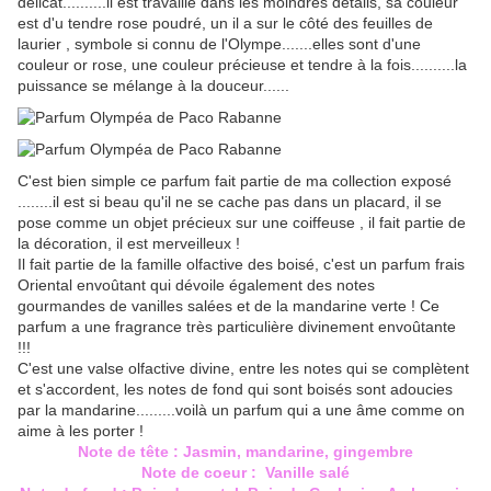
délicat..........il est travaillé dans les moindres détails, sa couleur
est d'u tendre rose poudré, un il a sur le côté des feuilles de
laurier , symbole si connu de l'Olympe.......elles sont d'une
couleur or rose, une couleur précieuse et tendre à la fois..........la
puissance se mélange à la douceur......
C'est bien simple ce parfum fait partie de ma collection exposé
........il est si beau qu'il ne se cache pas dans un placard, il se
pose comme un objet précieux sur une coiffeuse , il fait partie de
la décoration, il est merveilleux !
Il fait partie de la famille olfactive des boisé, c'est un parfum frais
Oriental envoûtant qui dévoile également des notes
gourmandes de vanilles salées et de la mandarine verte ! Ce
parfum a une fragrance très particulière divinement envoûtante
!!!
C'est une valse olfactive divine, entre les notes qui se complètent
et s'accordent, les notes de fond qui sont boisés sont adoucies
par la mandarine.........voilà un parfum qui a une âme comme on
aime à les porter !
Note de tête : Jasmin, mandarine, gingembre
Note de coeur : Vanille salé