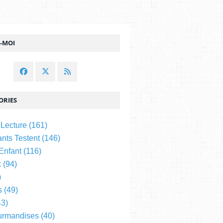
Z-MOI
ORIES
 Lecture
(161)
nts Testent
(146)
 Enfant
(116)
x
(94)
)
s
(49)
3)
urmandises
(40)