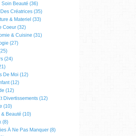
l Soin Beauté
(36)
 Des Créatrices
(35)
ture & Materiel
(33)
e Coeur
(32)
omie & Cuisine
(31)
ogie
(27)
25)
rs
(24)
21)
s De Moi
(12)
fant
(12)
de
(12)
Et Divertissements
(12)
e
(10)
e & Beauté
(10)
x
(8)
ties À Ne Pas Manquer
(8)