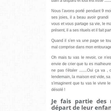
bain a disparu et tout est lisse .........
Nous l'avons porté pendant 9 moi
ses joies, il a beau avoir grandi i
vous et vous partage sa vie, le ma
présent, il a ses rituels et il fait pa
Quand il s'en va une page se tour
mal comprise dans mon entourage et 
Oh mais tu vas le revoir, ce n'est r
envie de crier que tu es malheur
ne pas t'étaler ........Oui ça va ,
lendemain, la maison est vide, s
s'imaginent que tu vas le vivre
désolé !
Je fais partie de
départ de leur enfa