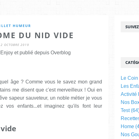
ILLET HUMEUR
SUIVE
OME DU NID VIDE
12 OCTOBRE 2019
njoy et publié depuis Overblog
CATÉG
Le Coin
t quel âge ? Comme vous le savez mon grand
Les Enfa
rtains me disent que c'est merveilleux ! Oui en
Activité
il rêve sapeur sauveteur, un noble métier je vous
Nos Bo
 vos enfants...et imaginez qu'ils font leur
Test
(64
Recette
 vide
Home
(4
Nos Go