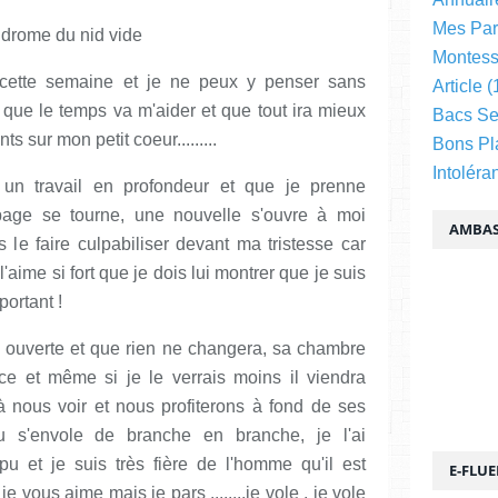
Mes Par
Montess
cette semaine et je ne peux y penser sans
Article
(
s que le temps va m'aider et que tout ira mieux
Bacs Se
s sur mon petit coeur.........
Bons Pl
Intoléra
 un travail en profondeur et que je prenne
ge se tourne, une nouvelle s'ouvre à moi
AMBAS
 le faire culpabiliser devant ma tristesse car
l'aime si fort que je dois lui montrer que je suis
portant !
urs ouverte et que rien ne changera, sa chambre
e et même si je le verrais moins il viendra
 nous voir et nous profiterons à fond de ses
 s'envole de branche en branche, je l'ai
 et je suis très fière de l'homme qu'il est
E-FLU
je vous aime mais je pars ........je vole , je vole