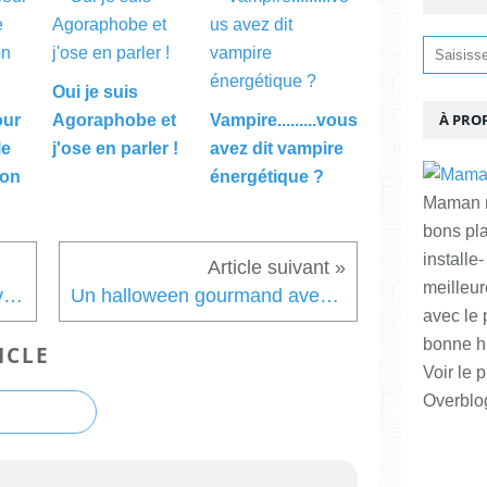
Oui je suis
À PRO
our
Agoraphobe et
Vampire.........vous
le
j'ose en parler !
avez dit vampire
son
énergétique ?
Maman ma
bons pl
installe-
meilleur
Recette du Bourguignon au vin blanc
Un halloween gourmand avec Fizzy distribution
avec le 
bonne hu
ICLE
Voir le p
Overblo