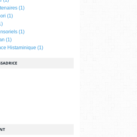
tenaires
(1)
ori
(1)
1)
nsoriels
(1)
an
(1)
nce Histaminique
(1)
SADRICE
ENT