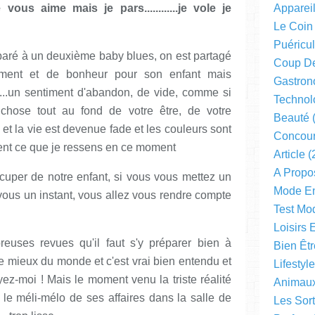
ous aime mais je pars............je vole je
Apparei
Le Coin
Puéricul
aré à un deuxième baby blues, on est partagé
Coup D
ement et de bonheur pour son enfant mais
Gastron
....un sentiment d'abandon, de vide, comme si
Technol
hose tout au fond de votre être, de votre
Beauté
(
e et la vie est devenue fade et les couleurs sont
Concou
ment ce que je ressens en ce moment
Article
(
A Propo
ccuper de notre enfant, si vous vous mettez un
Mode En
r vous un instant, vous allez vous rendre compte
Test Mo
Loisirs 
uses revues qu'il faut s'y préparer bien à
Bien Êtr
e mieux du monde et c'est vrai bien entendu et
Lifestyl
oyez-moi ! Mais le moment venu la triste réalité
Animau
, le méli-mélo de ses affaires dans la salle de
Les Sor