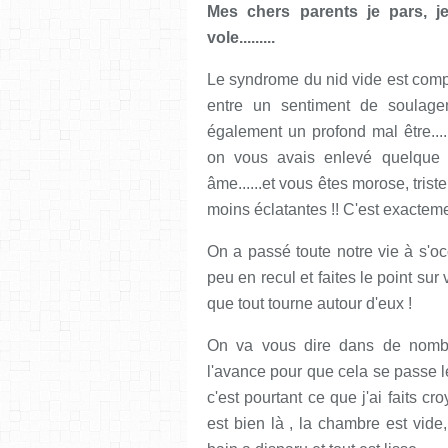
Mes chers parents je pars, je v
vole.........
Le syndrome du nid vide est comp
entre un sentiment de soulag
également un profond mal être...
on vous avais enlevé quelque c
âme......et vous êtes morose, trist
moins éclatantes !! C'est exacte
On a passé toute notre vie à s'o
peu en recul et faites le point su
que tout tourne autour d'eux !
On va vous dire dans de nombre
l'avance pour que cela se passe l
c'est pourtant ce que j'ai faits cr
est bien là , la chambre est vide