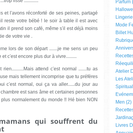
.trop lisse ............
Parfum
(
Hallow
s et l'avons réconforté de ses peines, partagé
Lingerie
l reste votre bébé ! le soir à table il est avec
Mode F
tin il prend son café, même s'il est déjà moins
Billet 
rtie de votre vie .
Rubriqu
Anniver
ne lors de son départ .......je me sens un peu
Recette
c'est encore plus dur à vivre.........
Réequil
ien..........Mais attend c'est normal .......tu as
Atelier 
euse mais tellement incomprise que tu préfères
Les Ate
 oui c'est normal, oui ça va aller......du jour au
Spiritual
a chambre est sans âme et certaines personnes
Evéneme
 le plus normalement du monde !! Hé bien NON
Men
(2)
Recette
Jardinag
s mamans qui souffrent du
Livres 
nt
Annuair