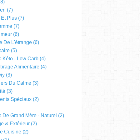
8)
een
(7)
 Et Plus
(7)
emme
(7)
Humeur
(6)
e De L'étrange
(6)
saire
(5)
s Kéto - Low Carb
(4)
ibrage Alimentaire
(4)
Diy
(3)
liers Du Calme
(3)
ité
(3)
nts Spéciaux
(2)
s De Grand Mère - Naturel
(2)
e & Extérieur
(2)
De Cuisine
(2)
e
(1)