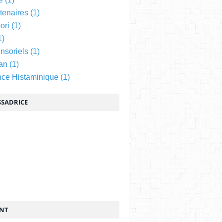
tenaires
(1)
ori
(1)
1)
nsoriels
(1)
an
(1)
nce Histaminique
(1)
SADRICE
ENT