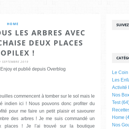
HOME
SUIVE
OUS LES ARBRES AVEC
HAISE DEUX PLACES
OPILEX !
CATÉG
9 SEPTEMBRE 2019
njoy et publié depuis Overblog
Le Coin
Les Enfa
Activité
Nos Bo
euilles commencent à tomber sur le sol mais le
Test
(64
été indien ici ! Nous pouvons donc profiter du
Recette
fité pour me faire un petit plaisir et savourer
Home
(4
ombre des arbres ! Je me suis commandé un
Nos Go
places ! Je l'ai trouvé sur la boutique