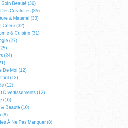
l Soin Beauté
(36)
 Des Créatrices
(35)
ture & Materiel
(33)
e Coeur
(32)
omie & Cuisine
(31)
ogie
(27)
25)
rs
(24)
21)
s De Moi
(12)
fant
(12)
de
(12)
Et Divertissements
(12)
e
(10)
e & Beauté
(10)
x
(8)
ties À Ne Pas Manquer
(8)