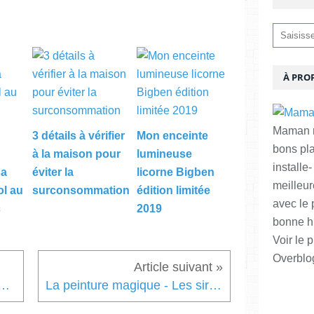
À PRO
Maman ma
3 détails à vérifier
Mon enceinte
bons pl
à la maison pour
lumineuse
installe-
sa
éviter la
licorne Bigben
meilleur
ol au
surconsommation
édition limitée
avec le 
c
2019
bonne hu
Voir le p
Overblo
e à cheveux un bijou plein de tendresse !
La peinture magique - Les sirènes - Activité enfants - Editions Usborne