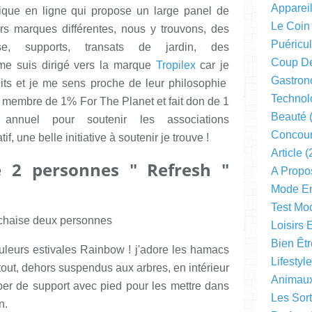
Apparei
ique en ligne qui propose un large panel de
Le Coin
urs marques différentes, nous y trouvons, des
Puéricul
, supports, transats de jardin, des
Coup D
e me suis dirigé vers la marque
Tropilex
car je
Gastron
uits et je me sens proche de leur philosophie
Technol
rs membre de 1% For The Planet et fait don de 1
Beauté
(
annuel pour soutenir les associations
Concou
, une belle initiative à soutenir je trouve !
Article
(
 2 personnes " Refresh "
A Propo
Mode En
Test Mo
Loisirs 
Bien Êtr
uleurs estivales Rainbow ! j'adore les hamacs
Lifestyl
tout, dehors suspendus aux arbres, en intérieur
Animau
er de support avec pied pour les mettre dans
Les Sor
n.