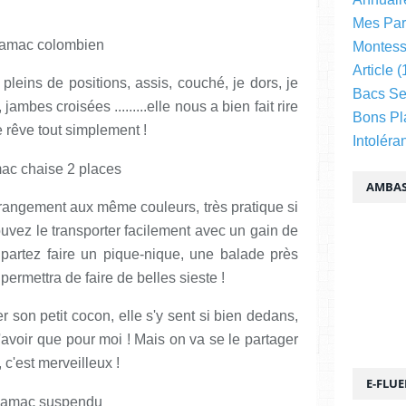
Mes Par
Montess
Article
(
pleins de positions, assis, couché, je dors, je
Bacs Se
ambes croisées .........elle nous a bien fait rire
Bons Pl
t le rêve tout simplement !
Intoléra
AMBAS
rangement aux même couleurs, très pratique si
uvez le transporter facilement avec un gain de
partez faire un pique-nique, une balade près
permettra de faire de belles sieste !
r son petit cocon, elle s'y sent si bien dedans,
'avoir que pour moi ! Mais on va se le partager
c'est merveilleux !
E-FLU