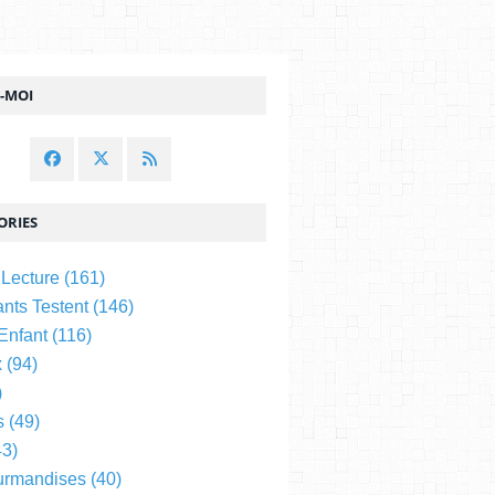
Z-MOI
ORIES
 Lecture
(161)
nts Testent
(146)
 Enfant
(116)
x
(94)
)
s
(49)
3)
urmandises
(40)