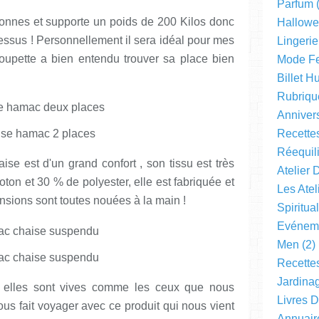
Parfum
(
sonnes et supporte un poids de 200 Kilos donc
Hallow
essus ! Personnellement il sera idéal pour mes
Lingerie
oupette a bien entendu trouver sa place bien
Mode F
Billet 
Rubriqu
Anniver
Recette
Réequil
se est d'un grand confort , son tissu est très
Atelier 
ton et 30 % de polyester, elle est fabriquée et
Les Ate
ensions sont toutes nouées à la main !
Spiritual
Evéneme
Men
(2)
Recette
Jardinag
, elles sont vives comme les ceux que nous
Livres 
us fait voyager avec ce produit qui nous vient
Annuair