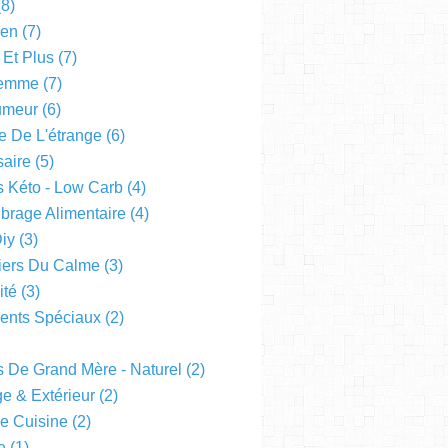
8)
een
(7)
 Et Plus
(7)
emme
(7)
Humeur
(6)
e De L'étrange
(6)
saire
(5)
s Kéto - Low Carb
(4)
ibrage Alimentaire
(4)
Diy
(3)
liers Du Calme
(3)
ité
(3)
nts Spéciaux
(2)
s De Grand Mère - Naturel
(2)
e & Extérieur
(2)
De Cuisine
(2)
e
(1)