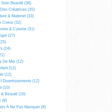
l Soin Beauté
(36)
 Des Créatrices
(35)
ture & Materiel
(33)
e Coeur
(32)
omie & Cuisine
(31)
ogie
(27)
25)
rs
(24)
21)
s De Moi
(12)
fant
(12)
de
(12)
Et Divertissements
(12)
e
(10)
e & Beauté
(10)
x
(8)
ties À Ne Pas Manquer
(8)