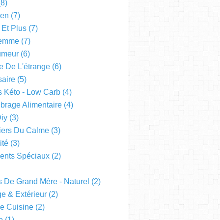
8)
een
(7)
 Et Plus
(7)
emme
(7)
Humeur
(6)
e De L'étrange
(6)
saire
(5)
s Kéto - Low Carb
(4)
ibrage Alimentaire
(4)
Diy
(3)
liers Du Calme
(3)
ité
(3)
nts Spéciaux
(2)
s De Grand Mère - Naturel
(2)
e & Extérieur
(2)
De Cuisine
(2)
e
(1)