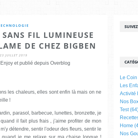
TECHNOLOGIE
SUIVE
 SANS FIL LUMINEUSE
LAME DE CHEZ BIGBEN
23 JUILLET 2019
CATÉG
njoy et publié depuis Overblog
Le Coin
Les Enfa
s les chaleurs, elles sont enfin là mais on ne
Activité
ille !
Nos Bo
Test
(64
rdin, parasol, barbecue, lunettes, bronzette, je
Recette
 quand il fait plus frais , j'aime profiter de mon
Home
(4
 m'y détendre, sentir l'odeur des fleurs, sentir le
Nos Go
es quand je me relaxe sur ma chaise longue !