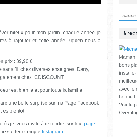
êver mieux pour mon jardin, chaque année je
À PRO
ares à rajouter et cette année Bigben nous a
Maman ma
n prix : 39,90 €
bons pl
e sans fil chez diverses enseignes, Darty,
installe-
s également chez CDISCOUNT
meilleur
avec le 
eur est bien là et pour toute la famille !
bonne hu
pare une belle surprise sur ma Page Facebook
Voir le p
très bientôt !
Overblo
tés je vous invite à rejoindre sur leur
page
ue sur leur compte
Instagram
!