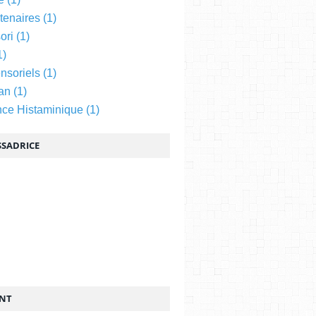
tenaires
(1)
ori
(1)
1)
nsoriels
(1)
an
(1)
nce Histaminique
(1)
SADRICE
ENT