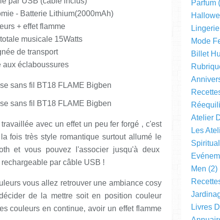
e par USB (câble inclus)
Parfum
(
mie - Batterie Lithium(2000mAh)
Hallow
eurs + effet flamme
Lingerie
totale musicale 15Watts
Mode F
née de transport
Billet 
e aux éclaboussures
Rubriqu
Anniver
Recette
Réequil
Atelier 
 travaillée avec un effet un peu fer forgé , c'est
Les Ate
la fois très style romantique surtout allumé le
Spiritual
ooth et vous pouvez l'associer jusqu'à deux
Evéneme
t rechargeable par câble USB !
Men
(2)
Recette
ouleurs vous allez retrouver une ambiance cosy
Jardinag
décider de la mettre soit en position couleur
Livres 
 les couleurs en continue, avoir un effet flamme
Annuair