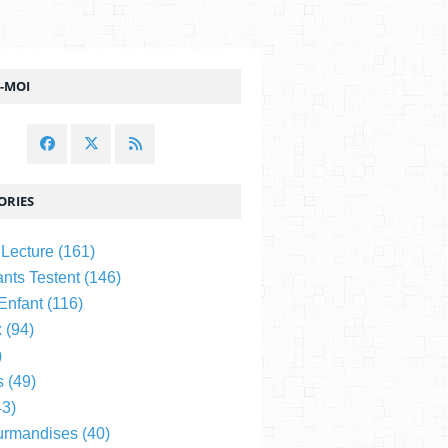
Z-MOI
ORIES
 Lecture
(161)
nts Testent
(146)
 Enfant
(116)
x
(94)
)
s
(49)
3)
urmandises
(40)