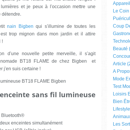
Apparei
lumières et je peux à l'occasion mettre une
Le Coin
e détendre.
Puéricul
Coup D
etit
nain Bigben
qui s'illumine de toutes les
Gastron
l est trop mignon dans mon jardin et il attire
Technol
 !
Beauté
(
ion d'une nouvelle petite merveille, il s'agit
Concou
use nomade BT18 FLAME de chez Bigben et
Article
(
 j'en suis certaine !
A Propo
Mode En
Test Mo
'enceinte sans fil lumineuse
Loisirs 
Bien Êtr
Lifestyl
Bluetooth®
Animau
 deux enceintes simultanément
Les Sor