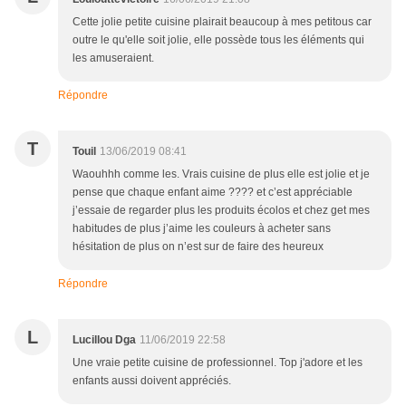
Cette jolie petite cuisine plairait beaucoup à mes petitous car
outre le qu'elle soit jolie, elle possède tous les éléments qui
les amuseraient.
Répondre
T
Touil
13/06/2019 08:41
Waouhhh comme les. Vrais cuisine de plus elle est jolie et je
pense que chaque enfant aime ???? et c’est appréciable
j’essaie de regarder plus les produits écolos et chez get mes
habitudes de plus j’aime les couleurs à acheter sans
hésitation de plus on n’est sur de faire des heureux
Répondre
L
Lucillou Dga
11/06/2019 22:58
Une vraie petite cuisine de professionnel. Top j'adore et les
enfants aussi doivent appréciés.