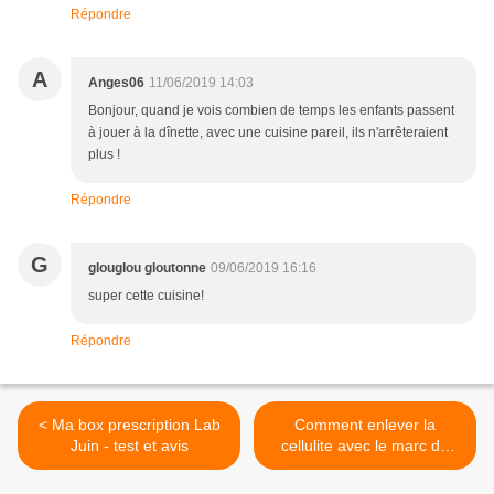
Répondre
A
Anges06
11/06/2019 14:03
Bonjour, quand je vois combien de temps les enfants passent
à jouer à la dînette, avec une cuisine pareil, ils n'arrêteraient
plus !
Répondre
G
glouglou gloutonne
09/06/2019 16:16
super cette cuisine!
Répondre
< Ma box prescription Lab
Comment enlever la
Juin - test et avis
cellulite avec le marc de
café - recette de grand
mère >