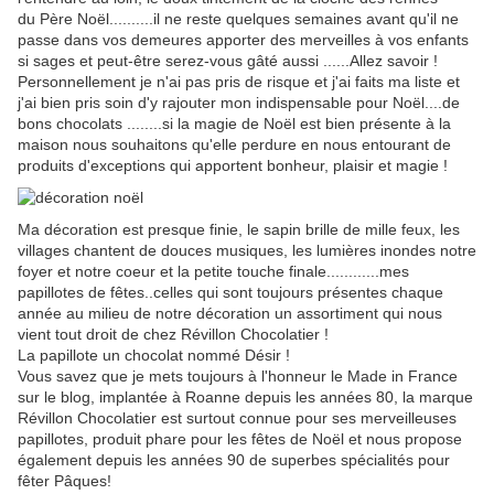
du Père Noël..........il ne reste quelques semaines avant qu'il ne
passe dans vos demeures apporter des merveilles à vos enfants
si sages et peut-être serez-vous gâté aussi ......Allez savoir !
Personnellement je n'ai pas pris de risque et j'ai faits ma liste et
j'ai bien pris soin d'y rajouter mon indispensable pour Noël....de
bons chocolats ........si la magie de Noël est bien présente à la
maison nous souhaitons qu'elle perdure en nous entourant de
produits d'exceptions qui apportent bonheur, plaisir et magie !
Ma décoration est presque finie, le sapin brille de mille feux, les
villages chantent de douces musiques, les lumières inondes notre
foyer et notre coeur et la petite touche finale............mes
papillotes de fêtes..celles qui sont toujours présentes chaque
année au milieu de notre décoration un assortiment qui nous
vient tout droit de chez Révillon Chocolatier !
La papillote un chocolat nommé Désir !
Vous savez que je mets toujours à l'honneur le Made in France
sur le blog, implantée à Roanne depuis les années 80, la marque
Révillon Chocolatier est surtout connue pour ses merveilleuses
papillotes, produit phare pour les fêtes de Noël et nous propose
également depuis les années 90 de superbes spécialités pour
fêter Pâques!