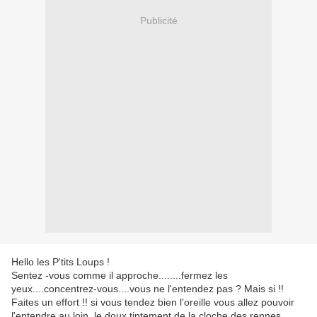
Publicité
Hello les P'tits Loups !
Sentez -vous comme il approche........fermez les
yeux....concentrez-vous....vous ne l'entendez pas ? Mais si !!
Faites un effort !! si vous tendez bien l'oreille vous allez pouvoir
l'entendre au loin, le doux tintement de la cloche des rennes