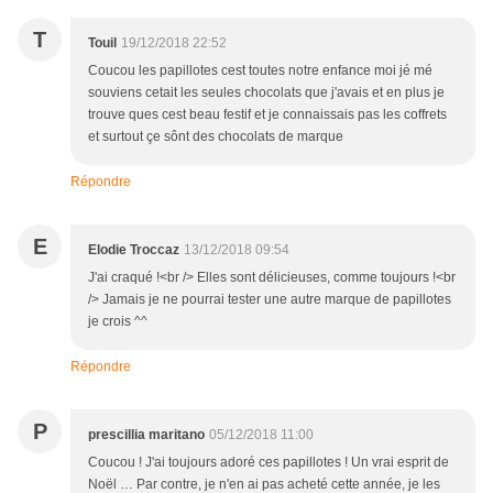
T
Touil
19/12/2018 22:52
Coucou les papillotes cest toutes notre enfance moi jé mé
souviens cetait les seules chocolats que j'avais et en plus je
trouve ques cest beau festif et je connaissais pas les coffrets
et surtout çe sônt des chocolats de marque
Répondre
E
Elodie Troccaz
13/12/2018 09:54
J'ai craqué !<br /> Elles sont délicieuses, comme toujours !<br
/> Jamais je ne pourrai tester une autre marque de papillotes
je crois ^^
Répondre
P
prescillia maritano
05/12/2018 11:00
Coucou ! J'ai toujours adoré ces papillotes ! Un vrai esprit de
Noël … Par contre, je n'en ai pas acheté cette année, je les