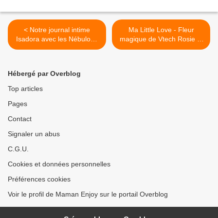
< Notre journal intime
Ma Little Love - Fleur
Isadora avec les Nébulous
magique de Vtech Rosie la
Stars ! En route vers le rêve
rose ! >
et les paillettes !
Hébergé par Overblog
Top articles
Pages
Contact
Signaler un abus
C.G.U.
Cookies et données personnelles
Préférences cookies
Voir le profil de Maman Enjoy sur le portail Overblog