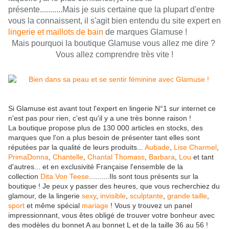
présente...........Mais je suis certaine que la plupart d'entre
vous la connaissent, il s'agit bien entendu du site expert en
lingerie et maillots de bain
de marques Glamuse !
Mais pourquoi la boutique Glamuse vous allez me dire ?
Vous allez comprendre très vite !
Si Glamuse est avant tout l'expert en lingerie N°1 sur internet ce
n'est pas pour rien, c'est qu'il y a une très bonne raison !
La boutique propose plus de 130 000 articles en stocks, des
marques que l'on a plus besoin de présenter tant elles sont
réputées par la qualité de leurs produits...
Aubade
,
Lise Charmel
,
PrimaDonna
,
Chantelle
,
Chantal Thomass
,
Barbara
,
Lou
et tant
d'autres... et en exclusivité Française l'ensemble de la
collection
Dita Von Teese
..........Ils sont tous présents sur la
boutique ! Je peux y passer des heures, que vous recherchiez du
glamour, de la lingerie
sexy
,
invisible
,
sculptante
,
grande taille
,
sport
et même spécial
mariage
! Vous y trouvez un panel
impressionnant, vous êtes obligé de trouver votre bonheur avec
des modèles du bonnet A au bonnet L et de la taille 36 au 56 !