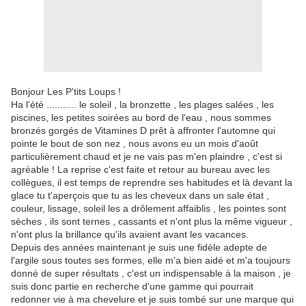
Bonjour Les P'tits Loups !
Ha l'été ........... le soleil , la bronzette , les plages salées , les
piscines, les petites soirées au bord de l'eau , nous sommes
bronzés gorgés de Vitamines D prêt à affronter l'automne qui
pointe le bout de son nez , nous avons eu un mois d'août
particulièrement chaud et je ne vais pas m'en plaindre , c'est si
agréable ! La reprise c'est faite et retour au bureau avec les
collègues, il est temps de reprendre ses habitudes et là devant la
glace tu t'aperçois que tu as les cheveux dans un sale état ,
couleur, lissage, soleil les a drôlement affaiblis , les pointes sont
sèches , ils sont ternes , cassants et n'ont plus la même vigueur ,
n'ont plus la brillance qu'ils avaient avant les vacances.
Depuis des années maintenant je suis une fidèle adepte de
l'argile sous toutes ses formes, elle m'a bien aidé et m'a toujours
donné de super résultats , c'est un indispensable à la maison , je
suis donc partie en recherche d'une gamme qui pourrait
redonner vie à ma chevelure et je suis tombé sur une marque qui