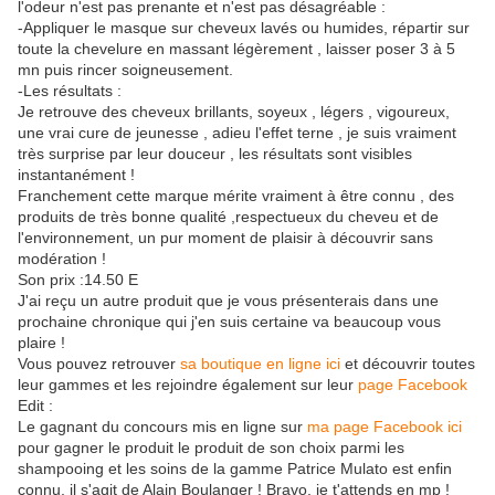
l'odeur n'est pas prenante et n'est pas désagréable :
-Appliquer le masque sur cheveux lavés ou humides, répartir sur
toute la chevelure en massant légèrement , laisser poser 3 à 5
mn puis rincer soigneusement.
-Les résultats :
Je retrouve des cheveux brillants, soyeux , légers , vigoureux,
une vrai cure de jeunesse , adieu l'effet terne , je suis vraiment
très surprise par leur douceur , les résultats sont visibles
instantanément !
Franchement cette marque mérite vraiment à être connu , des
produits de très bonne qualité ,respectueux du cheveu et de
l'environnement, un pur moment de plaisir à découvrir sans
modération !
Son prix :14.50 E
J'ai reçu un autre produit que je vous présenterais dans une
prochaine chronique qui j'en suis certaine va beaucoup vous
plaire !
Vous pouvez retrouver
sa boutique en ligne ici
et découvrir toutes
leur gammes et les rejoindre également sur leur
page Facebook
Edit :
Le gagnant du concours mis en ligne sur
ma page Facebook ici
pour gagner le produit le produit de son choix parmi les
shampooing et les soins de la gamme Patrice Mulato est enfin
connu, il s'agit de Alain Boulanger ! Bravo, je t'attends en mp !