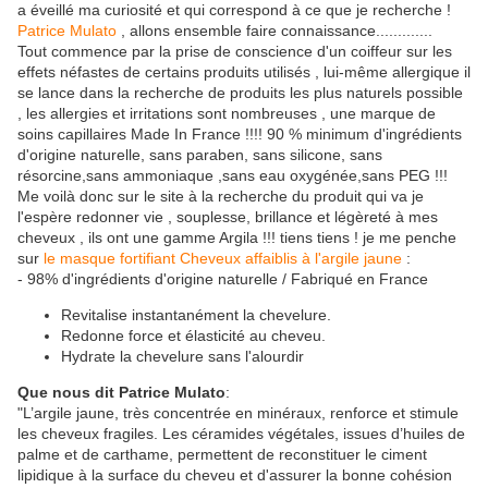
a éveillé ma curiosité et qui correspond à ce que je recherche !
Patrice Mulato
, allons ensemble faire connaissance.............
Tout commence par la prise de conscience d'un coiffeur sur les
effets néfastes de certains produits utilisés , lui-même allergique il
se lance dans la recherche de produits les plus naturels possible
, les allergies et irritations sont nombreuses , une marque de
soins capillaires Made In France !!!! 90 % minimum d'ingrédients
d'origine naturelle, sans paraben, sans silicone, sans
résorcine,sans ammoniaque ,sans eau oxygénée,sans PEG !!!
Me voilà donc sur le site à la recherche du produit qui va je
l'espère redonner vie , souplesse, brillance et légèreté à mes
cheveux , ils ont une gamme Argila !!! tiens tiens ! je me penche
sur
le masque fortifiant Cheveux affaiblis à l'argile jaune
:
- 98% d'ingrédients d'origine naturelle / Fabriqué en France
Revitalise instantanément la chevelure.
Redonne force et élasticité au cheveu.
Hydrate la chevelure sans l'alourdir
Que nous dit Patrice Mulato
:
"L’argile jaune, très concentrée en minéraux, renforce et stimule
les cheveux fragiles. Les céramides végétales, issues d’huiles de
palme et de carthame, permettent de reconstituer le ciment
lipidique à la surface du cheveu et d'assurer la bonne cohésion