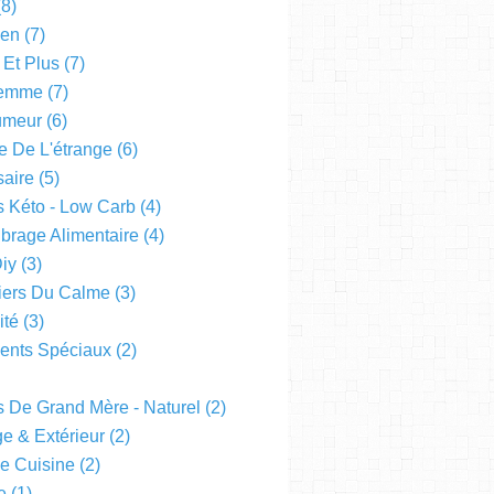
8)
een
(7)
 Et Plus
(7)
emme
(7)
Humeur
(6)
e De L'étrange
(6)
saire
(5)
s Kéto - Low Carb
(4)
ibrage Alimentaire
(4)
Diy
(3)
liers Du Calme
(3)
ité
(3)
nts Spéciaux
(2)
s De Grand Mère - Naturel
(2)
e & Extérieur
(2)
De Cuisine
(2)
e
(1)