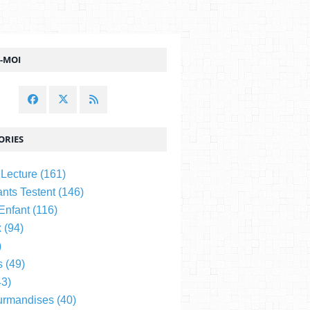
Z-MOI
ORIES
 Lecture
(161)
nts Testent
(146)
 Enfant
(116)
x
(94)
)
s
(49)
3)
urmandises
(40)