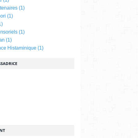
tenaires
(1)
ori
(1)
1)
nsoriels
(1)
an
(1)
nce Histaminique
(1)
SADRICE
ENT