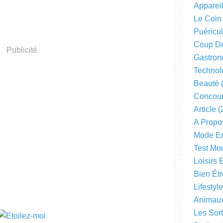
Apparei
Le Coin
Puéricul
Coup D
Publicité
Gastron
Technol
Beauté
(
Concou
Article
(
A Propo
Mode En
Test Mo
Loisirs 
Bien Êtr
Lifestyl
Animau
Les Sor