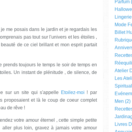
Parfum
(
Hallow
Lingerie
Mode F
r, je me posais dans le jardin et je regardais les
Billet 
 comprenais pas tout sur l'univers et les étoiles ,
Rubriqu
beauté de ce ciel brillant et mon esprit partait
Anniver
Recette
Réequil
e prends toujours le temps le soir de temps en
Atelier 
oiles. Un instant de plénitude , de silence, de
Les Ate
Spiritual
be sur un site qui s'appelle
Etoilez-moi
! par
Evéneme
'ils proposaient et là le coup de coeur complet
Men
(2)
eau de rêve !
Recette
Jardinag
endez votre amour éternel , cette simple petite
Livres 
 aller plus loin, gravez à jamais votre amour
Annuair