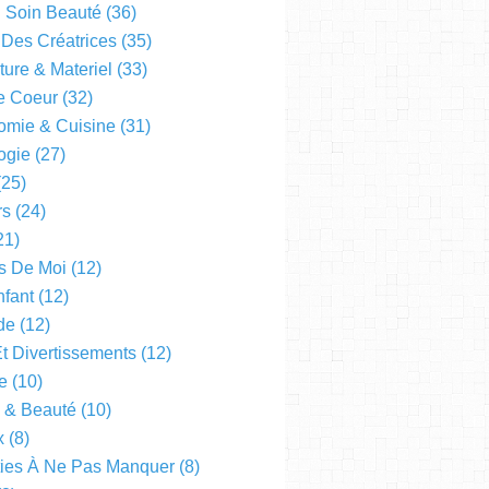
l Soin Beauté
(36)
 Des Créatrices
(35)
ture & Materiel
(33)
e Coeur
(32)
omie & Cuisine
(31)
ogie
(27)
25)
rs
(24)
21)
s De Moi
(12)
fant
(12)
de
(12)
Et Divertissements
(12)
e
(10)
e & Beauté
(10)
x
(8)
ties À Ne Pas Manquer
(8)