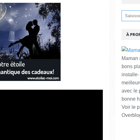
À PRO
Maman ma
bons pl
installe-
meilleur
avec le 
bonne hu
Voir le p
Overblo