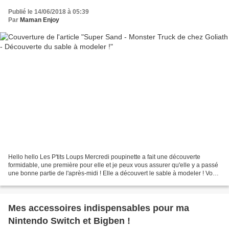
Publié le 14/06/2018 à 05:39
Par
Maman Enjoy
Hello hello Les P'tits Loups Mercredi poupinette a fait une découverte
formidable, une première pour elle et je peux vous assurer qu'elle y a passé
une bonne partie de l'après-midi ! Elle a découvert le sable à modeler ! Vous
connaissez ? Une expérience...
Mes accessoires indispensables pour ma
Nintendo Switch et Bigben !