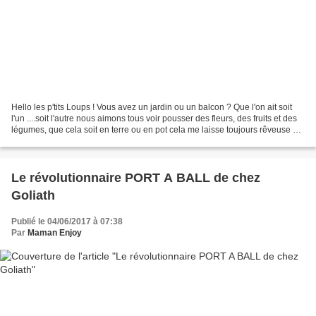
Hello les p'tits Loups ! Vous avez un jardin ou un balcon ? Que l'on ait soit
l'un ....soit l'autre nous aimons tous voir pousser des fleurs, des fruits et des
légumes, que cela soit en terre ou en pot cela me laisse toujours rêveuse de
voir ce que la...
Le révolutionnaire PORT A BALL de chez
Goliath
Publié le 04/06/2017 à 07:38
Par
Maman Enjoy