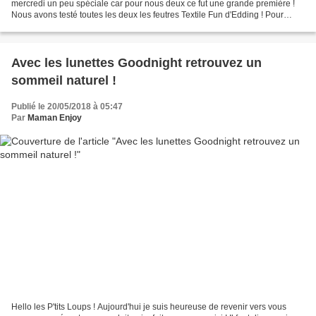
mercredi un peu spéciale car pour nous deux ce fut une grande première !
Nous avons testé toutes les deux les feutres Textile Fun d'Edding ! Pour
l'occasion nous avons pris un T-Shirt...
Avec les lunettes Goodnight retrouvez un
sommeil naturel !
Publié le 20/05/2018 à 05:47
Par
Maman Enjoy
Hello les P'tits Loups ! Aujourd'hui je suis heureuse de revenir vers vous