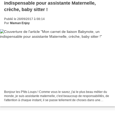
indispensable pour assistante Maternelle,
crèche, baby sitter !
Publié le 28/09/2017 à 08:14
Par
Maman Enjoy
Bonjour les P'tits Loups ! Comme vous le savez, j'ai le plus beau métier du
monde, je suis assistante maternelle, c'est beaucoup de responsabilités, de
l'attention à chaque instant, il se passe tellement de choses dans une
journée, jouer, faire des activités...