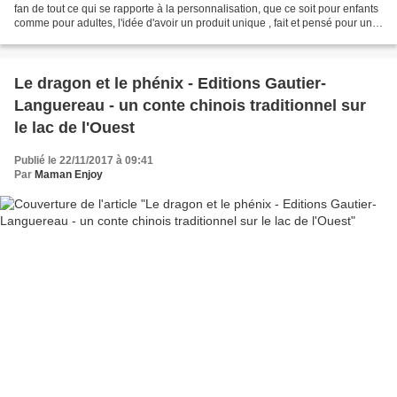
fan de tout ce qui se rapporte à la personnalisation, que ce soit pour enfants
comme pour adultes, l'idée d'avoir un produit unique , fait et pensé pour une
personne en particulier...
Le dragon et le phénix - Editions Gautier-
Languereau - un conte chinois traditionnel sur
le lac de l'Ouest
Publié le 22/11/2017 à 09:41
Par
Maman Enjoy