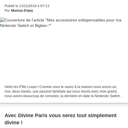
Publié le 13/11/2018 à 07:13
Par
Maman Enjoy
Hello les P'tits Loups ! Comme vous le savez à la maison nous avons un,
non, deux Geeks, une passion familiale qui nous réunis avec mon grand,
nous avons beaucoup de consoles, la dernière en date la Nintendo Switch
et notre fameux incontournable jeu ZELDA...et...
Avec Divine Paris vous serez tout simplement
divine !