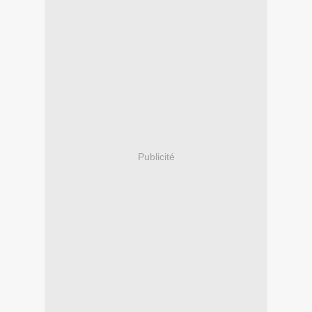
Publicité