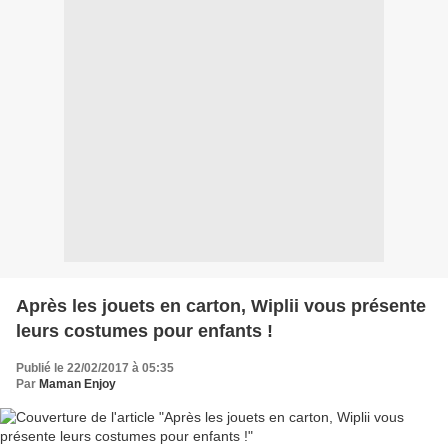
Après les jouets en carton, Wiplii vous présente
leurs costumes pour enfants !
Publié le 22/02/2017 à 05:35
Par
Maman Enjoy