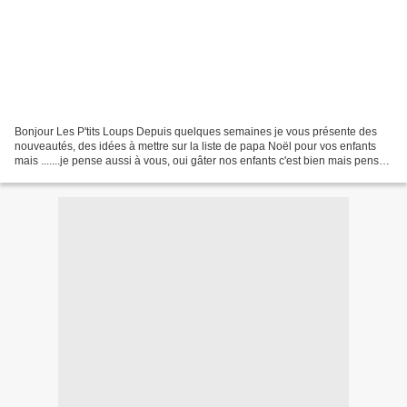
Bonjour Les P'tits Loups Depuis quelques semaines je vous présente des
nouveautés, des idées à mettre sur la liste de papa Noël pour vos enfants
mais .......je pense aussi à vous, oui gâter nos enfants c'est bien mais penser
à soi c'est important aussi...