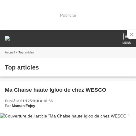
Publicité
MENU
Accueil
» Top articles
Top articles
Ma Chaise haute Igloo de chez WESCO
Publié le 01/12/2018 à 18:56
Par
Maman Enjoy