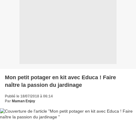
Mon petit potager en kit avec Educa ! Faire
naître la passion du jardinage
Publié le 18/07/2018 à 06:14
Par
Maman Enjoy