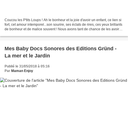
Coucou les P'tits Loups ! Ah le bonheur et la joie d'avoir un enfant, ce lien si
fort, cet amour intemporel...son sourire, ses éclats de rires, ces yeux brillants
de bonheur et de malice souvent ! Nous avons tant de chance de les avoir
auprès de nous.....j'ai...
Mes Baby Docs Sonores des Editions Gründ -
La mer et le Jardin
Publié le 31/05/2018 à 05:16
Par
Maman Enjoy