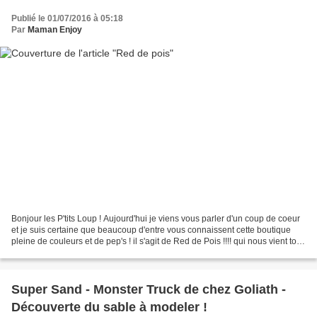
Publié le 01/07/2016 à 05:18
Par
Maman Enjoy
Bonjour les P'tits Loup ! Aujourd'hui je viens vous parler d'un coup de coeur
et je suis certaine que beaucoup d'entre vous connaissent cette boutique
pleine de couleurs et de pep's ! il s'agit de Red de Pois !!!! qui nous vient tout
droit de Belgique....
Super Sand - Monster Truck de chez Goliath -
Découverte du sable à modeler !