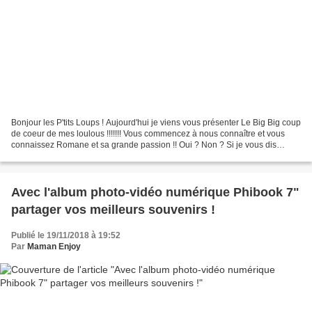
Bonjour les P'tits Loups ! Aujourd'hui je viens vous présenter Le Big Big coup
de coeur de mes loulous !!!!!!! Vous commencez à nous connaître et vous
connaissez Romane et sa grande passion !! Oui ? Non ? Si je vous dis
Libéréééééééééééé délivréééééééééé,...
Avec l'album photo-vidéo numérique Phibook 7"
partager vos meilleurs souvenirs !
Publié le 19/11/2018 à 19:52
Par
Maman Enjoy