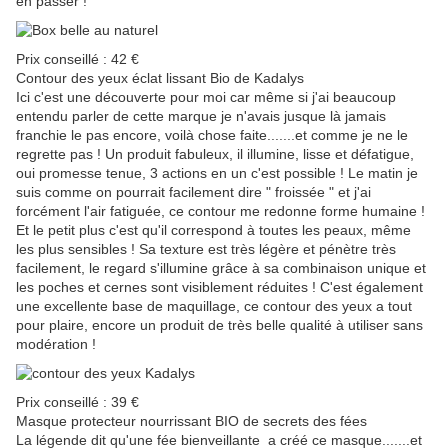
en passer !
Prix conseillé : 42 €
Contour des yeux éclat lissant Bio de Kadalys
Ici c'est une découverte pour moi car même si j'ai beaucoup
entendu parler de cette marque je n'avais jusque là jamais
franchie le pas encore, voilà chose faite.......et comme je ne le
regrette pas ! Un produit fabuleux, il illumine, lisse et défatigue,
oui promesse tenue, 3 actions en un c'est possible ! Le matin je
suis comme on pourrait facilement dire " froissée " et j'ai
forcément l'air fatiguée, ce contour me redonne forme humaine !
Et le petit plus c'est qu'il correspond à toutes les peaux, même
les plus sensibles ! Sa texture est très légère et pénètre très
facilement, le regard s'illumine grâce à sa combinaison unique et
les poches et cernes sont visiblement réduites ! C'est également
une excellente base de maquillage, ce contour des yeux a tout
pour plaire, encore un produit de très belle qualité à utiliser sans
modération !
Prix conseillé : 39 €
Masque protecteur nourrissant BIO de secrets des fées
La légende dit qu'une fée bienveillante a créé ce masque.......et