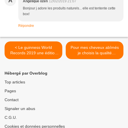
A
Angélique ozen
12/02/2019 21:07
Bonjour j adore les produits naturels... elle est tentente cette
box!
Répondre
< Le guinness World
Pour mes cheveux abîmés
Records 2019 une édition
je choisis la qualité
qui va vous couper le
professionnelle avec
souffle !
Kerâlto ! >
Hébergé par Overblog
Top articles
Pages
Contact
Signaler un abus
C.G.U.
Cookies et données personnelles