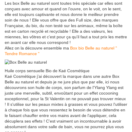
Les box Belle au naturel sont toutes très spéciale car elles sont
conçues avec amour et quand on l'ouvre, on le voit, on le sent,
elle est toujours captivante et nous donne le meilleur prendre
soin de nous ! Elle vous offre que des Full size, des marques
Française, du bio, du non testé sur les animaux, même la boîte
est en carton recyclé et recyclable ! Elle a des valeurs, les
miennes, les vôtres et c'est pour ça qu'il faut a tout prix les mettre
en avant car elle nous correspond !
Allez on la découvre ensemble ma
Box bio Belle au naturel "
Tendre Romance "
Huile corps sensuelle Bio de Kaé Cosmétique
Kaé Cosmétique j'ai découvert la marque dans une autre Box
Belle au naturel et depuis je ne jure plus que par elle, ici nous
découvrons son huile de corps, son parfum de l'Ylang Ylang est
juste une merveille, subtil, envoûtant pour un effet cocooning
exceptionnel, pour la St Valentin on ne pouvait pas trouver mieux
! Il s'utilise sur les peaux mixtes à grasses et vous pouvez l'utiliser
à chaque fois que vous ressentez le besoin de vous détendre en
le faisant chauffer entre vos mains avant de l'appliquer, cela
décuplera ses effets ! C'est vraiment un incontournable à avoir
absolument dans votre salle de bain, vous ne pourrez plus vous