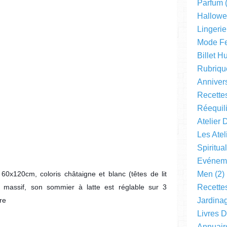
Parfum
(
Hallow
Lingerie
Mode F
Billet 
Rubriqu
Anniver
Recette
Réequil
Atelier 
Les Ate
Spiritual
Evéneme
 60x120cm, coloris châtaigne et blanc (têtes de lit
Men
(2)
 massif, son sommier à latte est réglable sur 3
Recette
bre
Jardinag
Livres 
Annuair