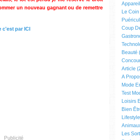
Apparei
t nommer un nouveau gagnant ou de remettre
Le Coin
Puéricul
Coup D
 c'est par ICI
Gastron
Technol
Beauté
(
Concou
Article
(
A Propo
Mode En
Test Mo
Loisirs 
Bien Êtr
Lifestyl
Animau
Les Sor
Publicité