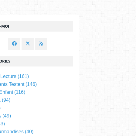
Z-MOI
ORIES
 Lecture
(161)
nts Testent
(146)
 Enfant
(116)
x
(94)
)
s
(49)
3)
urmandises
(40)