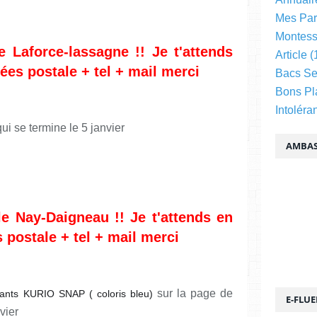
Mes Par
Montess
ne Laforce-lassagne
!! Je t'attends
Article
(
es postale + tel + mail merci
Bacs Se
Bons Pl
Intoléra
ui se termine le 5 janvier
AMBAS
le Nay-Daigneau
!! Je t'attends en
postale + tel + mail merci
sur la page de
fants KURIO SNAP ( coloris bleu)
E-FLU
nvier