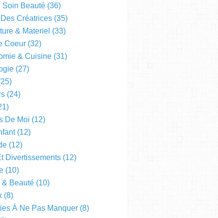
l Soin Beauté
(36)
 Des Créatrices
(35)
ture & Materiel
(33)
e Coeur
(32)
omie & Cuisine
(31)
ogie
(27)
25)
rs
(24)
21)
s De Moi
(12)
fant
(12)
de
(12)
Et Divertissements
(12)
e
(10)
e & Beauté
(10)
x
(8)
ties À Ne Pas Manquer
(8)