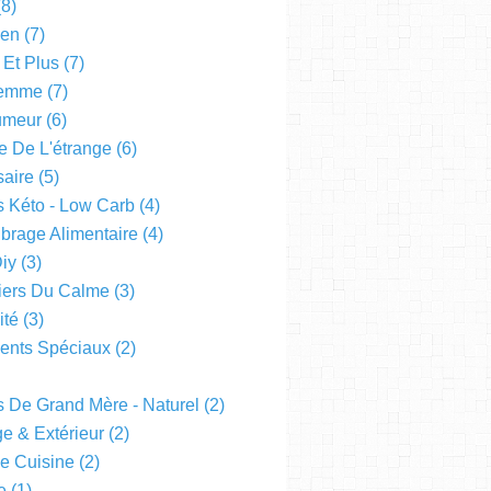
8)
een
(7)
 Et Plus
(7)
emme
(7)
Humeur
(6)
e De L'étrange
(6)
saire
(5)
s Kéto - Low Carb
(4)
ibrage Alimentaire
(4)
Diy
(3)
liers Du Calme
(3)
ité
(3)
nts Spéciaux
(2)
s De Grand Mère - Naturel
(2)
e & Extérieur
(2)
De Cuisine
(2)
e
(1)