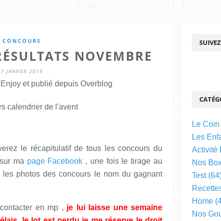
CONCOURS
SUIVE
RÉSULTATS NOVEMBRE
7 JANVIER 2019
njoy et publié depuis Overblog
CATÉG
Le Coin
Les Enfa
verez le récapitulatif de tous les concours du
Activité
s sur ma
page Facebook
, une fois le tirage au
Nos Bo
us les photos des concours le nom du gagnant
Test
(64
Recette
Home
(4
contacter en mp ,
je lui laisse une semaine
Nos Go
ais, le lot est perdu je me réserve le droit