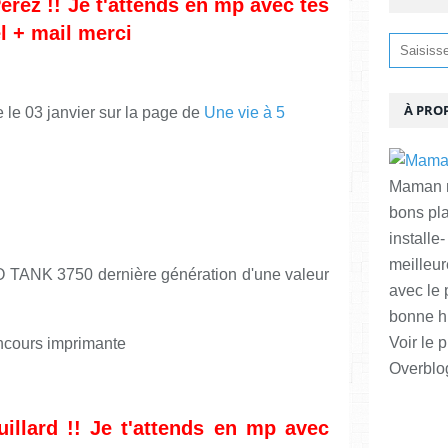
Perez
!! Je t'attends en mp avec tes
l + mail merci
À PRO
e le 03 janvier sur la page de
Une vie à 5
Maman ma
bons pl
installe-
meilleur
 TANK 3750 dernière génération d'une valeur
avec le 
bonne hu
Voir le p
Overblo
uillard
!! Je t'attends en mp avec