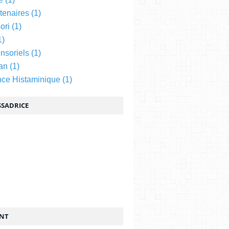
tenaires
(1)
ori
(1)
1)
nsoriels
(1)
an
(1)
nce Histaminique
(1)
SADRICE
ENT