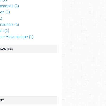
tenaires
(1)
ori
(1)
1)
nsoriels
(1)
an
(1)
nce Histaminique
(1)
SADRICE
ENT