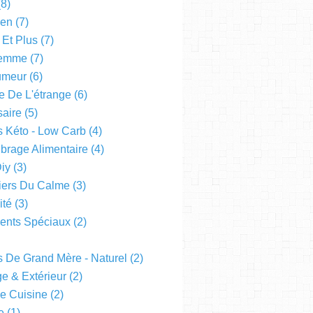
8)
een
(7)
 Et Plus
(7)
emme
(7)
Humeur
(6)
e De L'étrange
(6)
saire
(5)
s Kéto - Low Carb
(4)
ibrage Alimentaire
(4)
Diy
(3)
liers Du Calme
(3)
ité
(3)
nts Spéciaux
(2)
s De Grand Mère - Naturel
(2)
e & Extérieur
(2)
De Cuisine
(2)
e
(1)