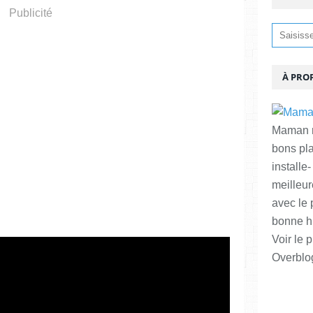
Publicité
À PRO
Maman ma
bons pl
installe-
meilleur
avec le 
bonne hu
Voir le p
Overblo