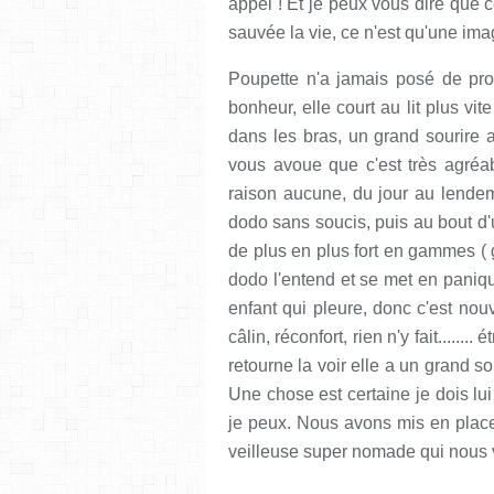
appel ! Et je peux vous dire que 
sauvée la vie, ce n'est qu'une im
Poupette n'a jamais posé de pr
bonheur, elle court au lit plus vi
dans les bras, un grand sourire 
vous avoue que c'est très agréable.
raison aucune, du jour au lende
dodo sans soucis, puis au bout d'u
de plus en plus fort en gammes ( 
dodo l'entend et se met en panique
enfant qui pleure, donc c'est nouv
câlin, réconfort, rien n'y fait.....
retourne la voir elle a un grand souri
Une chose est certaine je dois lui
je peux. Nous avons mis en place
veilleuse super nomade qui nous v