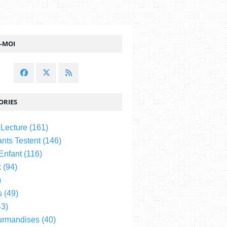
Z-MOI
ORIES
 Lecture
(161)
nts Testent
(146)
 Enfant
(116)
x
(94)
)
s
(49)
3)
urmandises
(40)