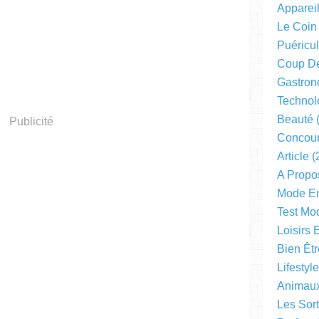
Apparei
Le Coin
Puéricul
Coup D
Gastron
Technol
Beauté
(
Publicité
Concou
Article
(
A Propo
Mode En
Test Mo
Loisirs 
Bien Êtr
Lifestyl
Animau
Les Sor