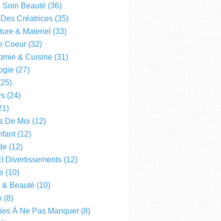
l Soin Beauté
(36)
 Des Créatrices
(35)
ture & Materiel
(33)
e Coeur
(32)
omie & Cuisine
(31)
ogie
(27)
25)
rs
(24)
21)
s De Moi
(12)
fant
(12)
de
(12)
Et Divertissements
(12)
e
(10)
e & Beauté
(10)
x
(8)
ties À Ne Pas Manquer
(8)