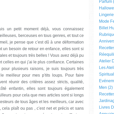
Parfum
(
Hallow
Lingerie
Mode F
Billet 
is un petit moment déjà, vous connaissez
Rubriqu
illeuses, berceuses en tous genres, et tout ce
Anniver
mmeil, je pense que c'est dû à une déformation
Recette
t un besoin de retour en enfance, elles sont si
Réequil
ales et toujours très belles ! Vous avez déjà pu
Atelier 
 celles en qui j'ai le plus confiance. Certaines
Les Ate
 pour plusieurs raisons, je suis toujours très
Spiritual
le meilleur pour mes p'tits loups. Pour faire
Evéneme
ent réunir des critères assez stricts, qualité,
Men
(2)
ôté enfantin, elles sont toujours également
Recette
ailleurs pour cela que mes articles sont si longs
Jardinag
s testeurs de tous âges et les meilleurs, car avec
Livres 
, cela plaît ou pas , c'est net et précis et sans
Annuair