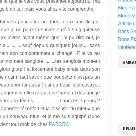
celle que je vais vous présenter aujourd'hui ma
Mes Par
age bien sur mais vous allez vite comprendre.
Montess
oblèmes pour aller au dodo, deux ans de pur
Article
(
te que je ne peux la suivre, a déjà sa gigoteuse
Bacs Se
aux lèvres avant même que j'ai pu dire ouf, je
Bons Pl
.............sauf depuis quelques jours.... sans
Intoléra
main son comportement a changé ! Elle va au
n moment sanglote .........les sanglots montent
AMBAS
glurp glurp ) et forcement baby pirate dans son
 ( car il faut savoir que poupette n'est pas un
eau pour lui aussi ) j'ai eu beau tout essayer,
... étrangement elle n'a aucune larme et dès que je
re aux lèvres, ....................caprices ? peurs ?
 apporter réconfort et la rassurer du mieux que
 un nouveau rituel et je me suis équipé d'une
ient tout droit de chez
PABOBO
!
E-FLU